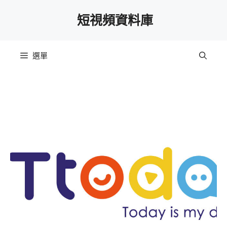
跳
短視頻資料庫
至
主
要
選單
內
容