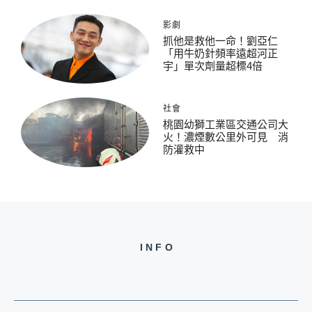
影劇
抓他是救他一命！劉亞仁
「用牛奶針頻率遠超河正
宇」單次劑量超標4倍
社會
桃園幼獅工業區交通公司大
火！濃煙數公里外可見 消
防灌救中
INFO