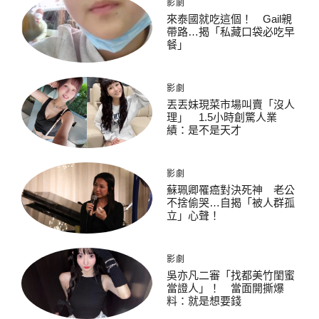
影劇
來泰國就吃這個！ Gail親
帶路…揭「私藏口袋必吃早
餐」
影劇
丟丟妹現菜市場叫賣「沒人
理」 1.5小時創驚人業
績：是不是天才
影劇
蘇珮卿罹癌對決死神 老公
不捨偷哭…自揭「被人群孤
立」心聲！
影劇
吳亦凡二審「找都美竹閨蜜
當證人」！ 當面開撕爆
料：就是想要錢