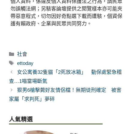
個人資料，係違反個人資料保護法之行為，請民眾
勿誤觸法網；另駭客論壇提供之閱覽樣本亦可能夾
帶惡意程式，切勿因好奇點選下載而遭駭，個資保
護有賴政府、企業與民眾共同努力。
分
社會
類
標
ettoday
籤
女公寓養32隻貓「2死放冰箱」 動保處緊急稽
查…1喵當場斷氣
狠男6槍擊斃好友情侶檔！無期徒刑確定 被害
家屬「求判死」夢碎
人氣精選