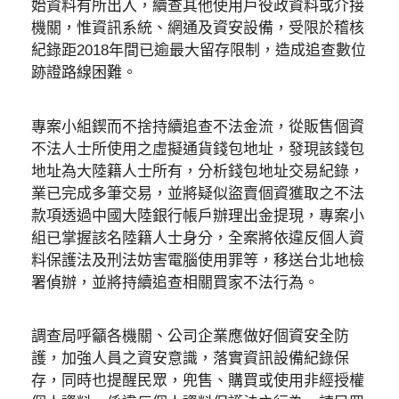
始資料有所出入，續查其他使用戶役政資料或介接
機關，惟資訊系統、網通及資安設備，受限於稽核
紀錄距2018年間已逾最大留存限制，造成追查數位
跡證路線困難。
專案小組鍥而不捨持續追查不法金流，從販售個資
不法人士所使用之虛擬通貨錢包地址，發現該錢包
地址為大陸籍人士所有，分析錢包地址交易紀錄，
業已完成多筆交易，並將疑似盜賣個資獲取之不法
款項透過中國大陸銀行帳戶辦理出金提現，專案小
組已掌握該名陸籍人士身分，全案將依違反個人資
料保護法及刑法妨害電腦使用罪等，移送台北地檢
署偵辦，並將持續追查相關買家不法行為。
調查局呼籲各機關、公司企業應做好個資安全防
護，加強人員之資安意識，落實資訊設備紀錄保
存，同時也提醒民眾，兜售、購買或使用非經授權