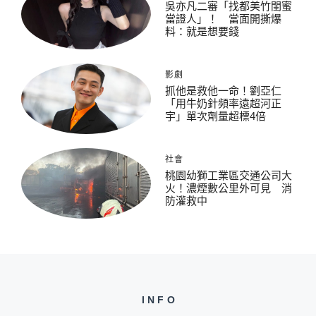
吳亦凡二審「找都美竹閨蜜
當證人」！ 當面開撕爆
料：就是想要錢
影劇
抓他是救他一命！劉亞仁
「用牛奶針頻率遠超河正
宇」單次劑量超標4倍
社會
桃園幼獅工業區交通公司大
火！濃煙數公里外可見 消
防灌救中
INFO