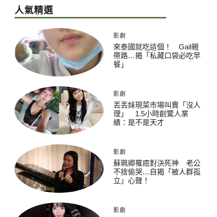
人氣精選
影劇
來泰國就吃這個！ Gail親
帶路…揭「私藏口袋必吃早
餐」
影劇
丟丟妹現菜市場叫賣「沒人
理」 1.5小時創驚人業
績：是不是天才
影劇
蘇珮卿罹癌對決死神 老公
不捨偷哭…自揭「被人群孤
立」心聲！
影劇