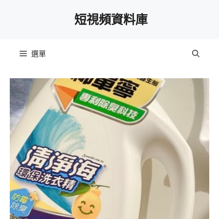
跳
短視頻資料庫
至
主
要
選單
內
容