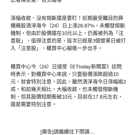
記者陳依旻／台北報導
漲幅收斂、沒有熔斷還是要盯！近期最受矚目的興
櫃飆股清淨海今（24）日上漲26.87%，未觸發熔斷
機制，但由於股價還在10元以上，仍舊被列為「注
意股」，值得注意的是，這次已經是3個營業日被打
入「注意股」，櫃買中心擬進一步出手。
櫃買中心今（24）日接受《ETtoday新聞雲》訪問
時表示，對櫃買中心來說，只要股價漲跌超過10
元，就會特別注意，因此，雖然清淨海今日漲幅逾2
成，和前幾天相比，大幅收斂，也未觸發熔斷機
制，但其股價短期衝破10元，目前在17.8元左右，
還是需要特別注意。
[廣告]請繼續往下閱讀…