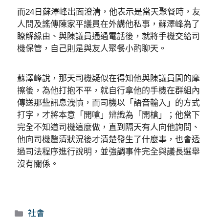
而24日蘇澤峰出面澄清，他表示是當天聚餐時，友
人問及謠傳陳家平議員在外講他私事，蘇澤峰為了
瞭解緣由、與陳議員通過電話後，就將手機交給司
機保管，自己則是與友人聚餐小酌聊天。
蘇澤峰說，那天司機疑似在得知他與陳議員間的摩
擦後，為他打抱不平，就自行拿他的手機在群組內
傳送那些訊息洩憤，而司機以「語音輸入」的方式
打字，才將本意「開嗆」辨識為「開槍」；他當下
完全不知道司機這麼做，直到隔天有人向他詢問、
他向司機釐清狀況後才清楚發生了什麼事，也會透
過司法程序進行說明，並強調事件完全與議長選舉
沒有關係。
分
社會