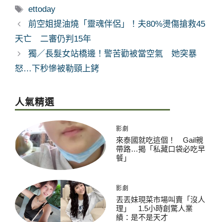
類
標
ettoday
籤
前空姐提油燒「靈魂伴侶」！夫80%燙傷搶救45
天亡 二審仍判15年
獨／長髮女站橋邊！警苦勸被當空氣 她突暴
怒…下秒慘被勒頸上銬
人氣精選
影劇
來泰國就吃這個！ Gail親
帶路…揭「私藏口袋必吃早
餐」
影劇
丟丟妹現菜市場叫賣「沒人
理」 1.5小時創驚人業
績：是不是天才