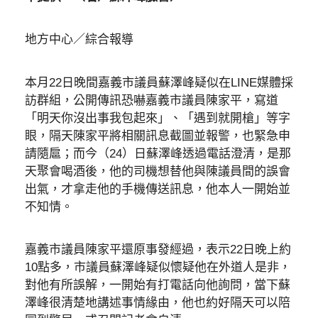
地方中心／綜合報導
本月22日晚間嘉義市議員蘇澤峰疑似在LINE媒體採
訪群組，公開傳訊恐嚇嘉義市議員陳家平，寫道
「明天你沒出事我包起來」、「遇到就開槍」等字
眼，隔天陳家平將相關訊息截圖並報警，也緊急申
請隨扈；而今（24）日蘇澤峰透過電話澄清，是那
天聚會喝酒後，他的司機想替他與陳議員間的誤會
出氣，才拿走他的手機傳送訊息，他本人一開始並
不知情。
嘉義市議員陳家平還原事發經過，表示22日晚上約
10點多，市議員蘇澤峰疑似懷疑他在外道人是非，
對他有所誤解，一開始有打電話向他詢問，當下蘇
澤峰很清楚地講述事情緣由，他也約好隔天可以陪