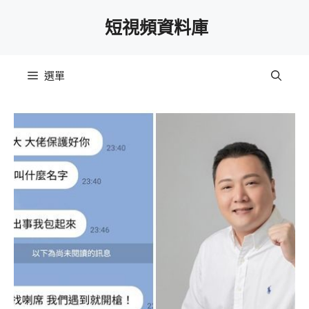
跳
短視頻資料庫
至
主
要
選單
內
容