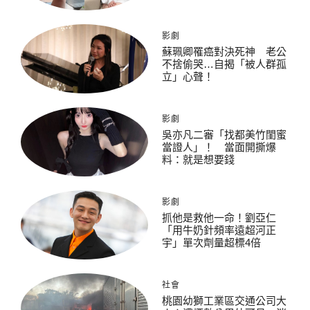
影劇
蘇珮卿罹癌對決死神 老公
不捨偷哭…自揭「被人群孤
立」心聲！
影劇
吳亦凡二審「找都美竹閨蜜
當證人」！ 當面開撕爆
料：就是想要錢
影劇
抓他是救他一命！劉亞仁
「用牛奶針頻率遠超河正
宇」單次劑量超標4倍
社會
桃園幼獅工業區交通公司大