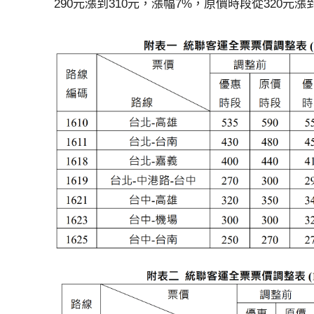
290元漲到310元，漲幅7%，原價時段從320元漲