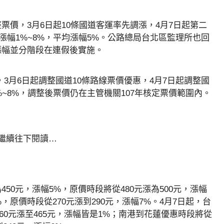
價，3月6日起10條國道客運率先調漲，4月7日起第二
，漲幅1%~8%，平均漲幅5%。公路總局台北區監理所也回
漲幅並分階段在連假後實施。
，3月6日起調整國道10條路線票價優惠，4月7日起調整國
%~8%，調整後票價仍在主管機關107年核定票價範圍內。
請繼續往下閱讀…
450元，漲幅5%，原價時段將從480元漲為500元，漲幅
%，原價時段從270元漲到290元，漲幅7%。4月7日起，台
460元漲至465元，漲幅皆是1%；南港到花蓮優惠時段將從