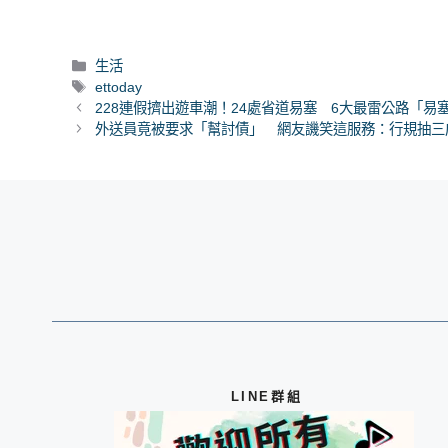
分
生活
類
標
ettoday
籤
228連假擠出遊車潮！24處省道易塞 6大最雷公路「易
外送員竟被要求「幫討債」 網友譏笑這服務：行規抽三
LINE群組