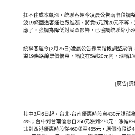
扛不住成本飆漲，統聯客運今凌晨公告兩階段調整票
波19條國道客運也跟進漲，將貴5元到20元不等
應了，強調為降低對民眾影響，已協調統聯縮小
統聯客運今(2月25日)凌晨公告採兩階段調整票價
道19條路線票價優惠，幅度在5到20元內，漲幅1
[廣告]
其中3月6日起，台北-台南優惠時段自430元調漲為
4%；台中到台南優惠自250元漲到270元，漲幅8
北到西港優惠時段從460漲至465元，原價時段從