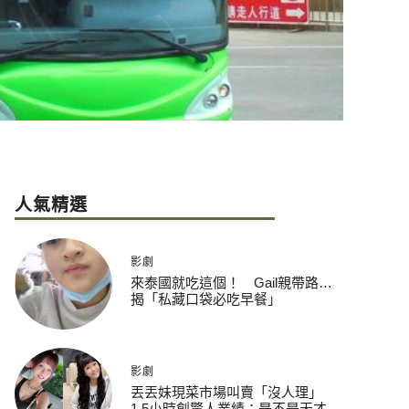
人氣精選
影劇
來泰國就吃這個！ Gail親帶路…
揭「私藏口袋必吃早餐」
影劇
丟丟妹現菜市場叫賣「沒人理」
1.5小時創驚人業績：是不是天才