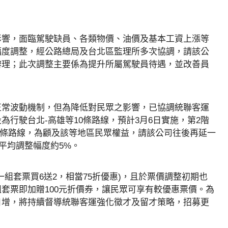
影響，面臨駕駛缺員、各類物價、油價及基本工資上漲等
幅度調整，經公路總局及台北區監理所多次協調，請該公
辦理；此次調整主要係為提升所屬駕駛員待遇，並改善員
正常波動機制，但為降低對民眾之影響，已協調統聯客運
行駛台北-高雄等10條路線，預計3月6日實施，第2階
19條路線，為顧及該等地區民眾權益，請該公司往後再延一
、平均調整幅度約5%。
組套票買6送2，相當75折優惠)，且於票價調整初期也
套票即加贈100元折價券，讓民眾可享有較優惠票價。為
日增，將持續督導統聯客運強化徵才及留才策略，招募更