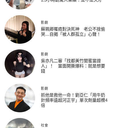
影劇
蘇珮卿罹癌對決死神 老公不捨偷
哭…自揭「被人群孤立」心聲！
影劇
吳亦凡二審「找都美竹閨蜜當證
人」！ 當面開撕爆料：就是想要
錢
影劇
抓他是救他一命！劉亞仁「用牛奶
針頻率遠超河正宇」單次劑量超標4
倍
社會