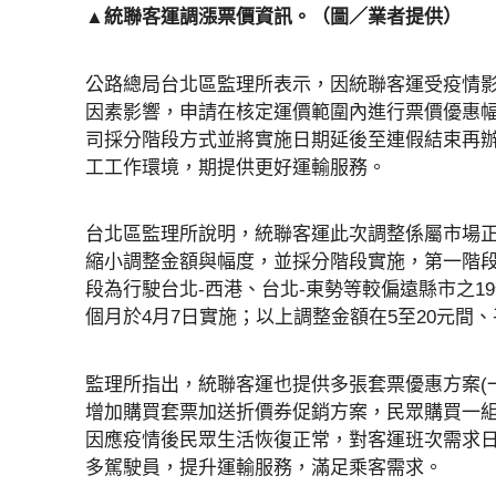
▲統聯客運調漲票價資訊。（圖／業者提供）
公路總局台北區監理所表示，因統聯客運受疫情
因素影響，申請在核定運價範圍內進行票價優惠
司採分階段方式並將實施日期延後至連假結束再
工工作環境，期提供更好運輸服務。
台北區監理所說明，統聯客運此次調整係屬市場
縮小調整金額與幅度，並採分階段實施，第一階段為
段為行駛台北-西港、台北-東勢等較偏遠縣市之
個月於4月7日實施；以上調整金額在5至20元間
監理所指出，統聯客運也提供多張套票優惠方案(一
增加購買套票加送折價券促銷方案，民眾購買一組
因應疫情後民眾生活恢復正常，對客運班次需求
多駕駛員，提升運輸服務，滿足乘客需求。