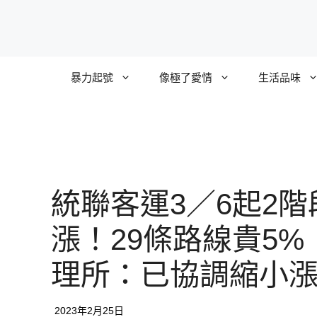
跳
至
主
要
暴力起號
像極了愛情
生活品味
內
容
統聯客運3／6起2階
漲！29條路線貴5%
理所：已協調縮小
2023年2月25日