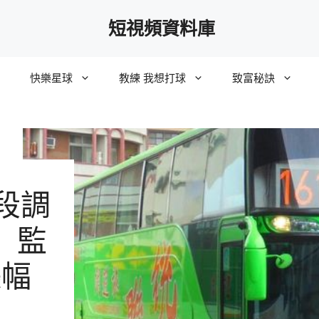
短視頻資料庫
快樂星球
教練 我想打球
致富秘訣
段調
 監
漲幅