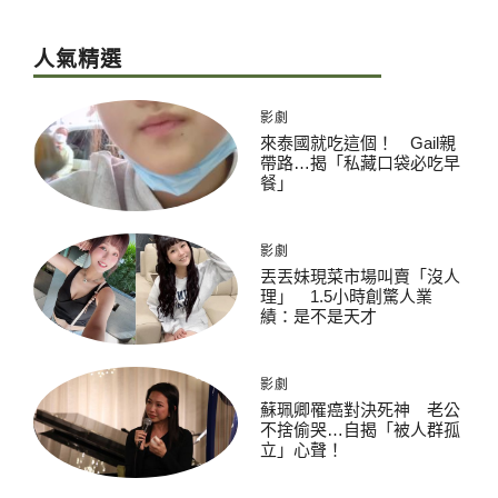
人氣精選
影劇
來泰國就吃這個！ Gail親
帶路…揭「私藏口袋必吃早
餐」
影劇
丟丟妹現菜市場叫賣「沒人
理」 1.5小時創驚人業
績：是不是天才
影劇
蘇珮卿罹癌對決死神 老公
不捨偷哭…自揭「被人群孤
立」心聲！