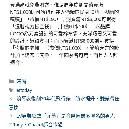
費滿額就免費贈送。像是周年慶期間消費滿
NT$1,000即可獲得可裝入酒精的隨身噴瓶「沒腦的
噴噴」（市價NT$190）；消費滿NT$3,600可獲得
「沒腦視力檢查袋」（市價NT$700），以品牌
LOGO為元素設計的可愛棉布袋，充滿巧思又可愛
的設計，還很實用；而消費滿NT$6,000則可獲得
「沒腦的老帽」（市價NT$1,080），簡約大方的設
計加上奶茶卡其色，一年四季皆可用，而且人人都
適合。
分
時尚
類
標
ettoday
籤
浪琴表復刻30年代飛行錶 防水提升、雙錶帶任
意換
LV男裝總監「菲董」是音樂圈最多聯名的男人
Tiffany、Chanel都合作過