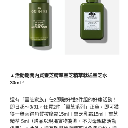
▲活動期間內買靈芝精萃靈芝精萃就送靈芝水
30ml。
還有「靈芝家族」任2即贈好禮3件組的好康活動！
即日起～3/31，任買2件「靈芝系列」正貨，即可獲
得一舉兩得角質按摩霜15ml＋靈芝乳霜15ml＋靈芝
精萃 5ml（贈品以現場實物為準，不與母親節活動