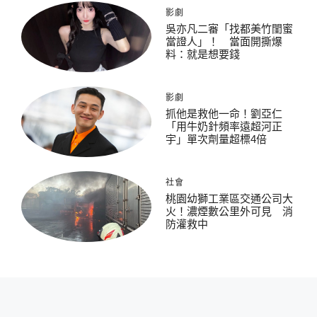
影劇
吳亦凡二審「找都美竹閨蜜
當證人」！ 當面開撕爆
料：就是想要錢
影劇
抓他是救他一命！劉亞仁
「用牛奶針頻率遠超河正
宇」單次劑量超標4倍
社會
桃園幼獅工業區交通公司大
火！濃煙數公里外可見 消
防灌救中