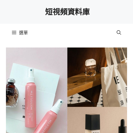
跳
短視頻資料庫
至
主
要
選單
內
容