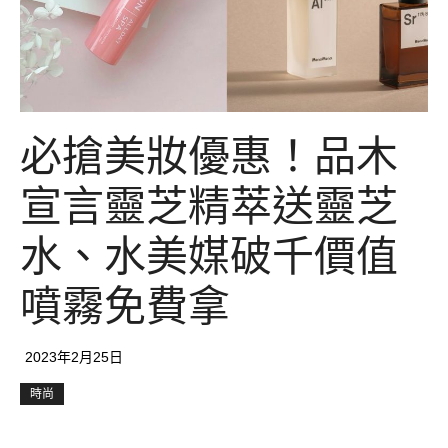
必搶美妝優惠！品木
宣言靈芝精萃送靈芝
水、水美媒破千價值
噴霧免費拿
2023年2月25日
時尚