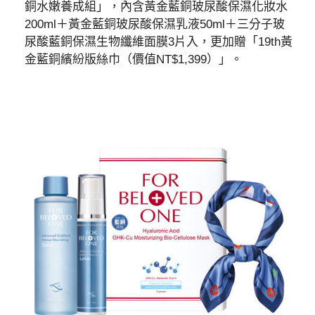
銅水嫩養成組」，內含黃金藍銅玻尿酸保濕化妝水
200ml＋黃金藍銅玻尿酸保濕乳液50ml＋三分子玻
尿酸藍銅保濕生物纖維面膜3片入，更加贈「19th黃
金藍銅繽紛版絲巾（價值NT$1,399）」。