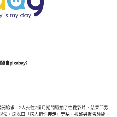
pixabay）
展開追求，2人交往7個月期間還拍了性愛影片，結果邱男
方求說法，還脫口「撂人把你押走」等語，被邱男提告騷擾、