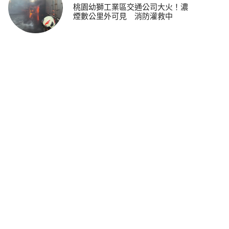
桃園幼獅工業區交通公司大火！濃
煙數公里外可見 消防灌救中