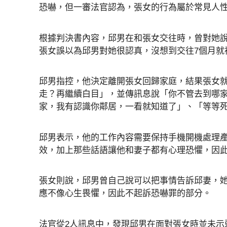
恐嚇，但一審法官認為，張女的行為屬於常見人
根據判決書內容，邱男在和張女交往時，曾對她
張女誤以為邱男對她很認真，沒想到交往7個月就
邱男指控，他決定離開張女回歸家庭，結果張女就
走？再繼續白目」，並傳訊息說「你不管去到哪
家，我有認識你鄰居，一看就知道了」、「等等
邱男表示，他的工作內容需要保持手機開機處理
效，加上那些話語讓他和妻子都有心理恐懼，因此
張女則說，邱男曾自己說可以把事情告訴邱妻，
應不像心生畏懼，因此不起訴恐嚇罪的部分。
法官從2人訊息中，發現邱男在面對張女時並未示