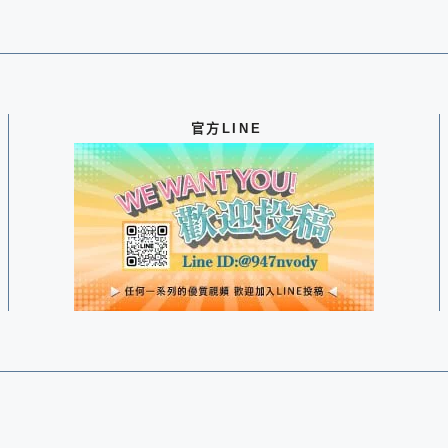
官方LINE