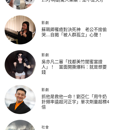
影劇
蘇珮卿罹癌對決死神 老公不捨偷
哭…自揭「被人群孤立」心聲！
影劇
吳亦凡二審「找都美竹閨蜜當證
人」！ 當面開撕爆料：就是想要
錢
影劇
抓他是救他一命！劉亞仁「用牛奶
針頻率遠超河正宇」單次劑量超標4
倍
社會