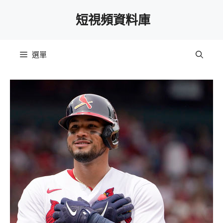
跳
短視頻資料庫
至
主
要
選單
內
容