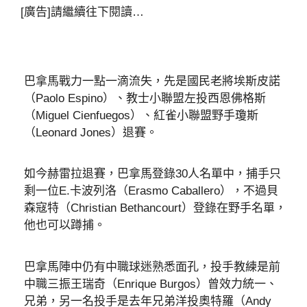
[廣告]請繼續往下閱讀…
巴拿馬戰力一點一滴流失，先是國民老將埃斯皮諾
（Paolo Espino）、教士小聯盟左投西恩佛格斯
（Miguel Cienfuegos）、紅雀小聯盟野手瓊斯
（Leonard Jones）退賽。
如今赫雷拉退賽，巴拿馬登錄30人名單中，捕手只
剩一位E.卡波列洛（Erasmo Caballero），不過貝
森寇特（Christian Bethancourt）登錄在野手名單，
他也可以蹲捕。
巴拿馬陣中仍有中職球迷熟悉面孔，投手教練是前
中職三振王瑞奇（Enrique Burgos）曾效力統一、
兄弟，另一名投手是去年兄弟洋投奧特羅（Andy