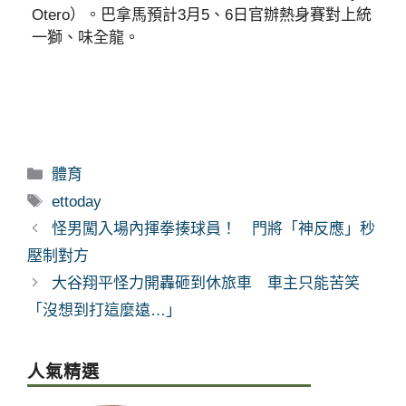
Otero）。巴拿馬預計3月5、6日官辦熱身賽對上統
一獅、味全龍。
分
體育
類
標
ettoday
籤
怪男闖入場內揮拳揍球員！ 門將「神反應」秒
壓制對方
大谷翔平怪力開轟砸到休旅車 車主只能苦笑
「沒想到打這麼遠…」
人氣精選