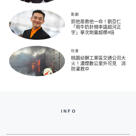
影劇
抓他是救他一命！劉亞仁
「用牛奶針頻率遠超河正
宇」單次劑量超標4倍
社會
桃園幼獅工業區交通公司大
火！濃煙數公里外可見 消
防灌救中
INFO