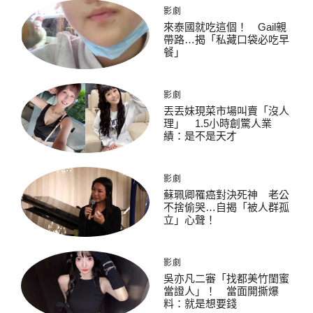
影劇
來泰國就吃這個！ Gail親
帶路…揭「私藏口袋必吃早
餐」
影劇
丟丟妹現菜市場叫賣「沒人
理」 1.5小時創驚人業
績：是不是天才
影劇
蘇珮卿罹癌對決死神 老公
不捨偷哭…自揭「被人群孤
立」心聲！
影劇
吳亦凡二審「找都美竹閨蜜
當證人」！ 當面開撕爆
料：就是想要錢