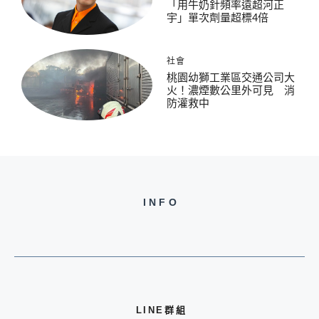
「用牛奶針頻率遠超河正
宇」單次劑量超標4倍
社會
桃園幼獅工業區交通公司大
火！濃煙數公里外可見 消
防灌救中
INFO
LINE群組