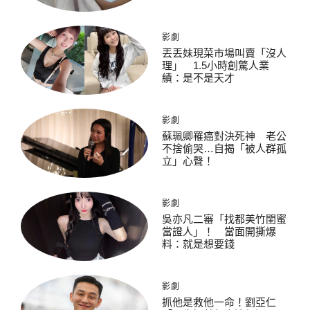
影劇
丟丟妹現菜市場叫賣「沒人
理」 1.5小時創驚人業
績：是不是天才
影劇
蘇珮卿罹癌對決死神 老公
不捨偷哭…自揭「被人群孤
立」心聲！
影劇
吳亦凡二審「找都美竹閨蜜
當證人」！ 當面開撕爆
料：就是想要錢
影劇
抓他是救他一命！劉亞仁