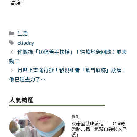
高度。
分
生活
類
標
ettoday
籤
他慨捐「10億蓋手扶梯」！烘爐地急回應：並未
動工
月曆上畫滿符號！發現死者「奮鬥痕跡」感嘆：
他已經盡力了⋯
人氣精選
影劇
來泰國就吃這個！ Gail親
帶路…揭「私藏口袋必吃早
餐」