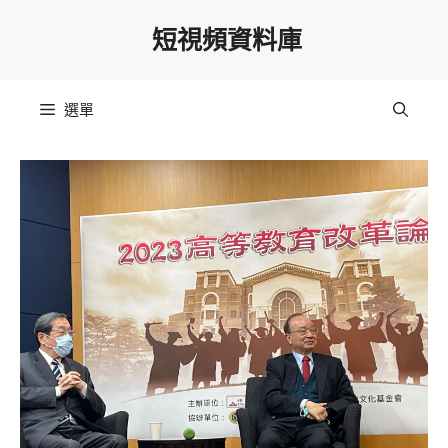
跳
短視頻資料庫
至
主
要
選單
內
容