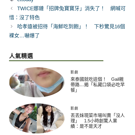
籤
TWICE娜璉「招牌兔寶寶牙」消失了！ 網喊可
惜：沒了特色
哈孝遠被招待「海鮮吃到飽」！ 下秒驚見16個
裸女…嚇爆了
人氣精選
影劇
來泰國就吃這個！ Gail親
帶路…揭「私藏口袋必吃早
餐」
影劇
丟丟妹現菜市場叫賣「沒人
理」 1.5小時創驚人業
績：是不是天才