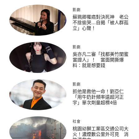
影劇
蘇珮卿罹癌對決死神 老公
不捨偷哭…自揭「被人群孤
立」心聲！
影劇
吳亦凡二審「找都美竹閨蜜
當證人」！ 當面開撕爆
料：就是想要錢
影劇
抓他是救他一命！劉亞仁
「用牛奶針頻率遠超河正
宇」單次劑量超標4倍
社會
桃園幼獅工業區交通公司大
火！濃煙數公里外可見 消