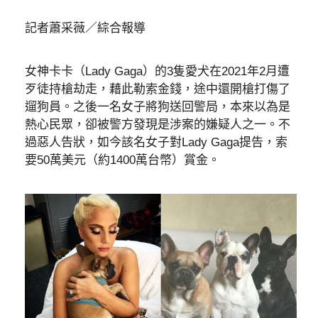
記者蕭采薇／綜合報導
女神卡卡（Lady Gaga）的3隻愛犬在2021年2月遭
歹徒持槍劫走，藉此勒索金錢，途中還開槍打傷了
遛狗員。之後一名女子將狗送回警局，本來以為是
熱心民眾，卻被警方發現是涉案的嫌疑人之一。不
過惡人告狀，如今該名女子對Lady Gaga提告，索
要50萬美元（約1400萬台幣）賞金。