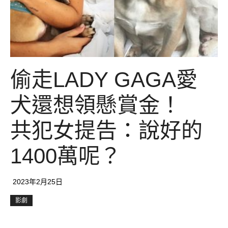
偷走LADY GAGA愛
犬還想領懸賞金！
共犯女提告：說好的
1400萬呢？
2023年2月25日
影劇