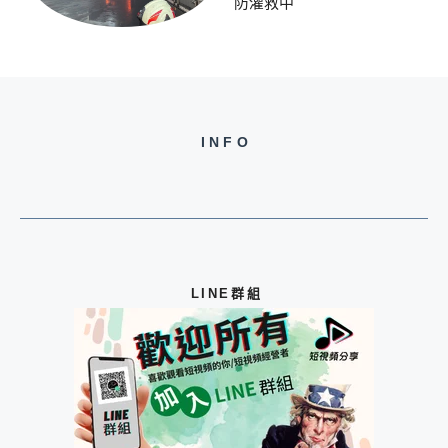
防灌救中
INFO
LINE群組