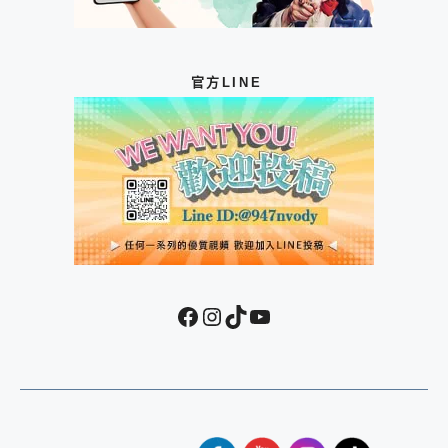
官方LINE
Facebook
Instagram
TikTok
YouTube