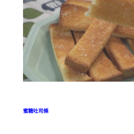
蜜糖吐司條