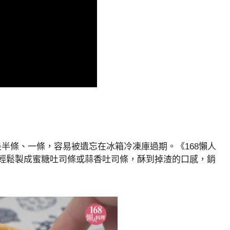
半條、一條，容易被遺忘在冰箱冷凍庫過期。《168懶人
輕鬆製成蜜糖吐司條或蒜香吐司條，酥到掉渣的口感，銷