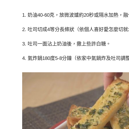
1. 奶油40-60克，放微波爐約20秒或隔水加熱，
2. 吐司切成4等分長條狀（依個人喜好愛怎麼切
3. 吐司一面沾上奶油後，撒上些許白糖。
4. 氣炸鍋180度5-8分鐘（依家中氣鍋炸及吐司