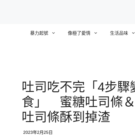
跳
至
主
要
暴力起號
像極了愛情
生活品味
內
容
吐司吃不完「4步驟
食」 蜜糖吐司條
吐司條酥到掉渣
2023年2月25日