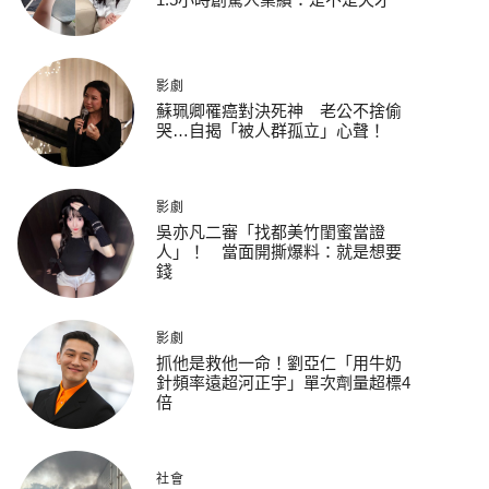
影劇
蘇珮卿罹癌對決死神 老公不捨偷
哭…自揭「被人群孤立」心聲！
影劇
吳亦凡二審「找都美竹閨蜜當證
人」！ 當面開撕爆料：就是想要
錢
影劇
抓他是救他一命！劉亞仁「用牛奶
針頻率遠超河正宇」單次劑量超標4
倍
社會