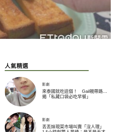
人氣精選
影劇
來泰國就吃這個！ Gail親帶路…
揭「私藏口袋必吃早餐」
影劇
丟丟妹現菜市場叫賣「沒人理」
1.5小時創驚人業績：是不是天才