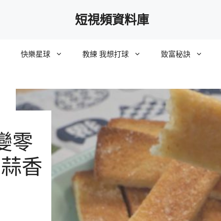
短視頻資料庫
快樂星球
教練 我想打球
致富秘訣
變零
＆蒜香