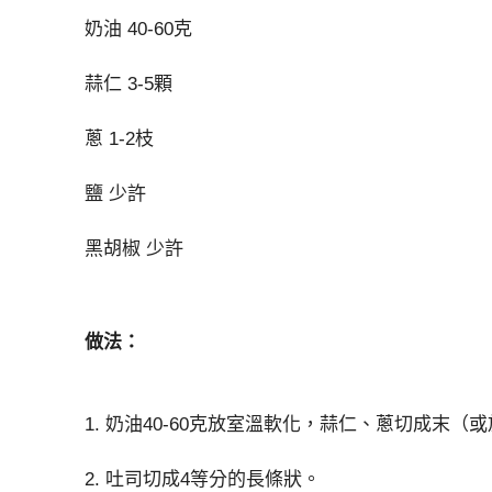
奶油 40-60克
蒜仁 3-5顆
蔥 1-2枝
鹽 少許
黑胡椒 少許
做法：
1. 奶油40-60克放室溫軟化，蒜仁、蔥切成末
2. 吐司切成4等分的長條狀。