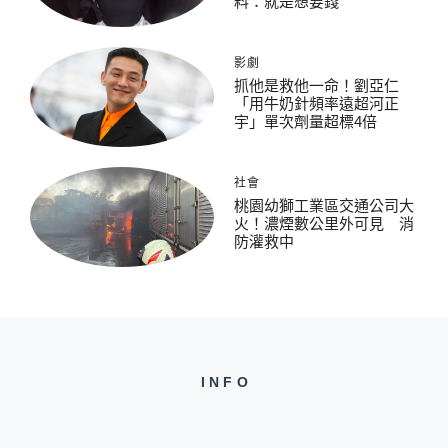
料：就是想要錢
影劇
抓他是救他一命！劉亞仁
「用牛奶針頻率遠超河正
宇」單次劑量超標4倍
社會
桃園幼獅工業區交通公司大
火！濃煙數公里外可見 消
防灌救中
INFO