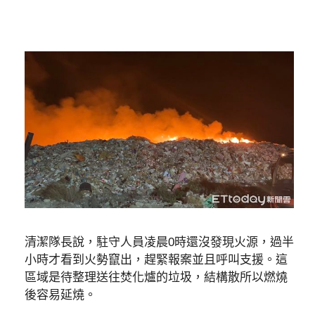
清潔隊長說，駐守人員凌晨0時還沒發現火源，過半
小時才看到火勢竄出，趕緊報案並且呼叫支援。這
區域是待整理送往焚化爐的垃圾，結構散所以燃燒
後容易延燒。