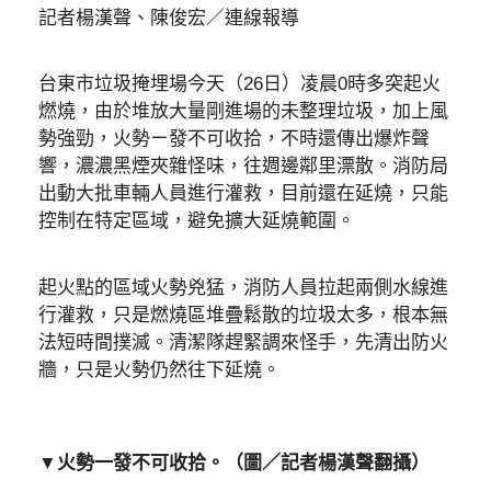
記者楊漢聲、陳俊宏／連線報導
台東市垃圾掩埋場今天（26日）凌晨0時多突起火
燃燒，由於堆放大量剛進場的未整理垃圾，加上風
勢強勁，火勢ㄧ發不可收拾，不時還傳出爆炸聲
響，濃濃黑煙夾雜怪味，往週邊鄰里漂散。消防局
出動大批車輛人員進行灌救，目前還在延燒，只能
控制在特定區域，避免擴大延燒範圍。
起火點的區域火勢兇猛，消防人員拉起兩側水線進
行灌救，只是燃燒區堆疊鬆散的垃圾太多，根本無
法短時間撲滅。清潔隊趕緊調來怪手，先清出防火
牆，只是火勢仍然往下延燒。
▼火勢一發不可收拾。（圖／記者楊漢聲翻攝）