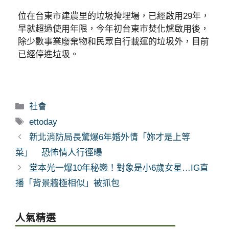
位在台東市建農里的垃圾掩埋場，已經啟用29年，
早就超過使用年限，今年初台東市焚化爐啟用後，
除少數事業廢棄物和民眾自行載運的垃圾外，目前
已經停進垃圾。
分
社會
類
標
ettoday
籤
新北消防局長驚爆6年婚外情「妳才是上等
菜」 恐怖情人行徑曝
堂本光一爆10年秘戀！對象是小6歲女星…IG直
播「背景牆極相似」被抓包
人氣精選