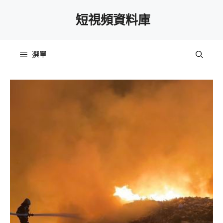
跳
短視頻資料庫
至
主
要
選單
內
容