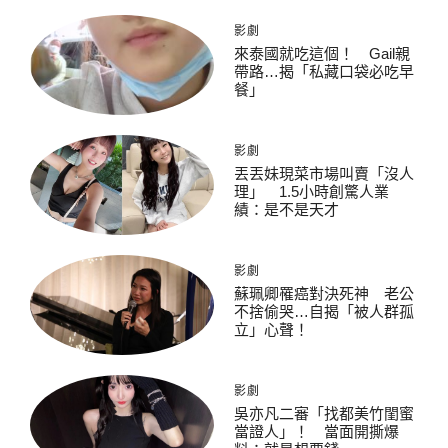
影劇
來泰國就吃這個！ Gail親
帶路…揭「私藏口袋必吃早
餐」
影劇
丟丟妹現菜市場叫賣「沒人
理」 1.5小時創驚人業
績：是不是天才
影劇
蘇珮卿罹癌對決死神 老公
不捨偷哭…自揭「被人群孤
立」心聲！
影劇
吳亦凡二審「找都美竹閨蜜
當證人」！ 當面開撕爆