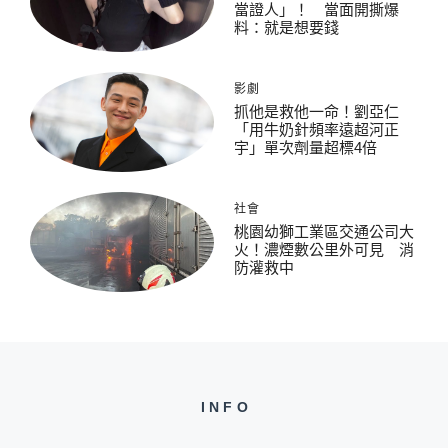
當證人」！ 當面開撕爆
料：就是想要錢
影劇
抓他是救他一命！劉亞仁
「用牛奶針頻率遠超河正
宇」單次劑量超標4倍
社會
桃園幼獅工業區交通公司大
火！濃煙數公里外可見 消
防灌救中
INFO