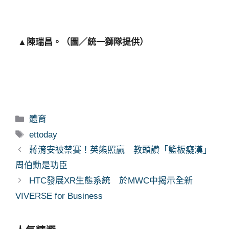
▲陳瑞昌。（圖／統一獅隊提供）
分
體育
類
標
ettoday
籤
蔣淯安被禁賽！英熊照贏 教頭讚「籃板癡漢」
周伯勳是功臣
HTC發展XR生態系統 於MWC中揭示全新
VIVERSE for Business