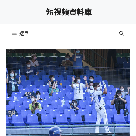
跳
短視頻資料庫
至
主
要
選單
內
容