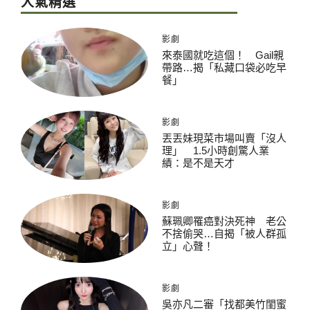
人氣精選
影劇
來泰國就吃這個！ Gail親
帶路…揭「私藏口袋必吃早
餐」
影劇
丟丟妹現菜市場叫賣「沒人
理」 1.5小時創驚人業
績：是不是天才
影劇
蘇珮卿罹癌對決死神 老公
不捨偷哭…自揭「被人群孤
立」心聲！
影劇
吳亦凡二審「找都美竹閨蜜