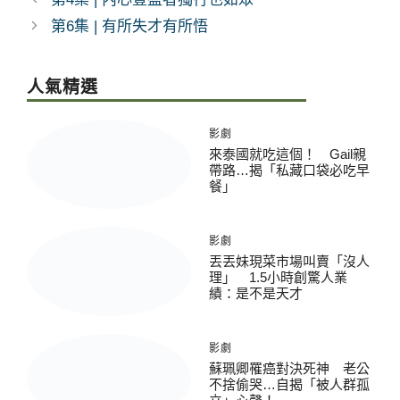
第6集 | 有所失才有所悟
人氣精選
影劇
來泰國就吃這個！ Gail親
帶路…揭「私藏口袋必吃早
餐」
影劇
丟丟妹現菜市場叫賣「沒人
理」 1.5小時創驚人業
績：是不是天才
影劇
蘇珮卿罹癌對決死神 老公
不捨偷哭…自揭「被人群孤