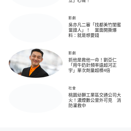
立」心聲！
影劇
吳亦凡二審「找都美竹閨蜜
當證人」！ 當面開撕爆
料：就是想要錢
影劇
抓他是救他一命！劉亞仁
「用牛奶針頻率遠超河正
宇」單次劑量超標4倍
社會
桃園幼獅工業區交通公司大
火！濃煙數公里外可見 消
防灌救中