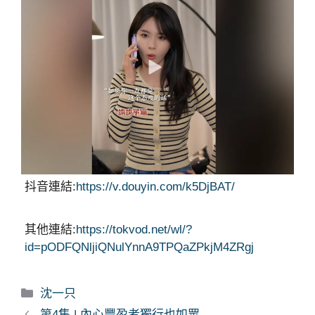
抖音連結:
https://v.douyin.com/k5DjBAT/
其他連結:
https://tokvod.net/wl/?
id=pODFQNljiQNulYnnA9TPQaZPkjM4ZRgj
分
沈一只
類
第4集 | 內心豐盈者獨行也如眾