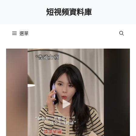
跳
短視頻資料庫
至
主
要
選單
內
容