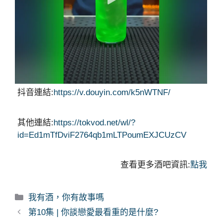
抖音連結:
https://v.douyin.com/k5nWTNF/
其他連結:
https://tokvod.net/wl/?
id=Ed1mTfDviF2764qb1mLTPoumEXJCUzCV
查看更多酒吧資訊:
點我
分
我有酒，你有故事嗎
類
第10集 | 你談戀愛最看重的是什麼?