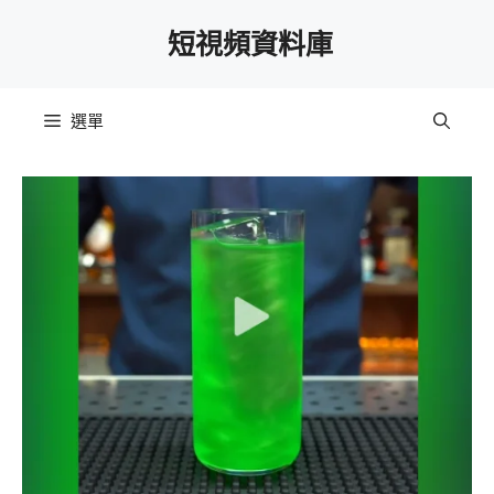
跳
短視頻資料庫
至
主
要
選單
內
容