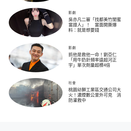
影劇
吳亦凡二審「找都美竹閨蜜
當證人」！ 當面開撕爆
料：就是想要錢
影劇
抓他是救他一命！劉亞仁
「用牛奶針頻率遠超河正
宇」單次劑量超標4倍
社會
桃園幼獅工業區交通公司大
火！濃煙數公里外可見 消
防灌救中