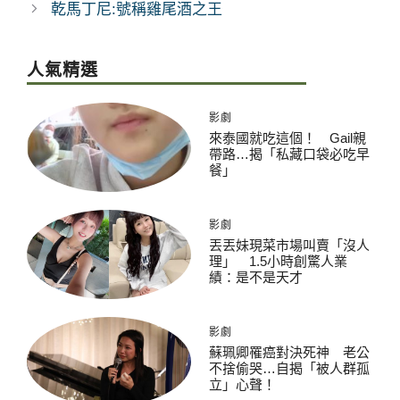
乾馬丁尼:號稱雞尾酒之王
人氣精選
影劇
來泰國就吃這個！ Gail親
帶路…揭「私藏口袋必吃早
餐」
影劇
丟丟妹現菜市場叫賣「沒人
理」 1.5小時創驚人業
績：是不是天才
影劇
蘇珮卿罹癌對決死神 老公
不捨偷哭…自揭「被人群孤
立」心聲！