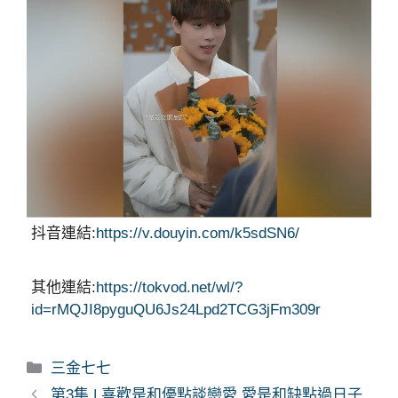
抖音連結:
https://v.douyin.com/k5sdSN6/
其他連結:
https://tokvod.net/wl/?
id=rMQJI8pyguQU6Js24Lpd2TCG3jFm309r
分
三金七七
類
第3集 | 喜歡是和優點談戀愛 愛是和缺點過日子