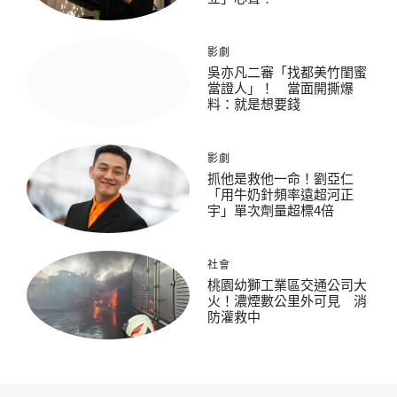
影劇
吳亦凡二審「找都美竹閨蜜
當證人」！ 當面開撕爆
料：就是想要錢
影劇
抓他是救他一命！劉亞仁
「用牛奶針頻率遠超河正
宇」單次劑量超標4倍
社會
桃園幼獅工業區交通公司大
火！濃煙數公里外可見 消
防灌救中