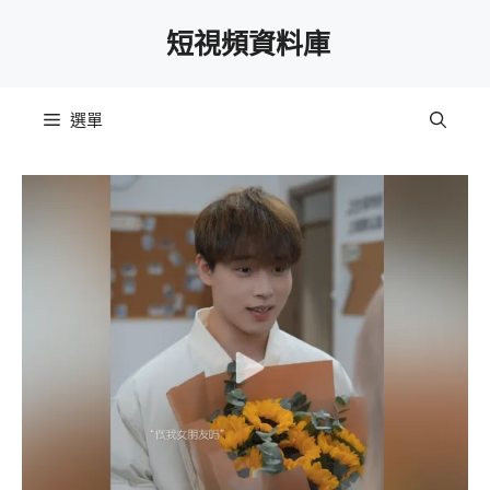
跳
短視頻資料庫
至
主
要
選單
內
容