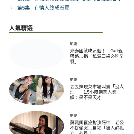
第5集 | 有情人終成眷屬
人氣精選
影劇
來泰國就吃這個！ Gail親
帶路…揭「私藏口袋必吃早
餐」
影劇
丟丟妹現菜市場叫賣「沒人
理」 1.5小時創驚人業
績：是不是天才
影劇
蘇珮卿罹癌對決死神 老公
不捨偷哭…自揭「被人群孤
立」心聲！