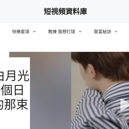
短視頻資料庫
快樂星球
教練 我想打球
致富秘訣
白月光
數個日
的那束