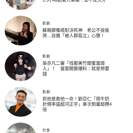
影劇
蘇珮卿罹癌對決死神 老公不捨偷
哭…自揭「被人群孤立」心聲！
影劇
吳亦凡二審「找都美竹閨蜜當證
人」！ 當面開撕爆料：就是想要
錢
影劇
抓他是救他一命！劉亞仁「用牛奶
針頻率遠超河正宇」單次劑量超標4
倍
社會