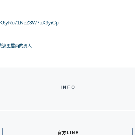
2a6K6yRo71NeZ3W7oX9yiCp
為我遮風擋雨的男人
INFO
官方LINE