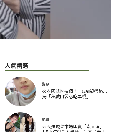
人氣精選
影劇
來泰國就吃這個！ Gail親帶路…
揭「私藏口袋必吃早餐」
影劇
丟丟妹現菜市場叫賣「沒人理」
1.5小時創驚人業績：是不是天才