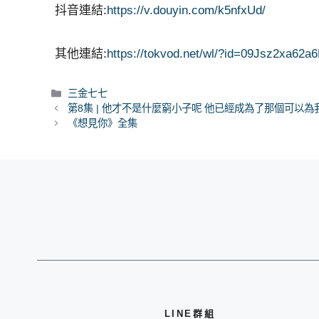
抖音連結:
https://v.douyin.com/k5nfxUd/
其他連結:
https://tokvod.net/wl/?id=09Jsz2xa6
分
三金七七
類
第8集 | 他才不是什麼窮小子呢 他已經成為了那個可以
《想見你》全集
LINE群組