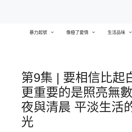
跳
至
主
要
暴力起號
像極了愛情
生活品味
內
容
第9集 | 要相信比起
更重要的是照亮無
夜與清晨 平淡生活
光