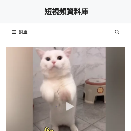
跳
短視頻資料庫
至
主
要
選單
內
容