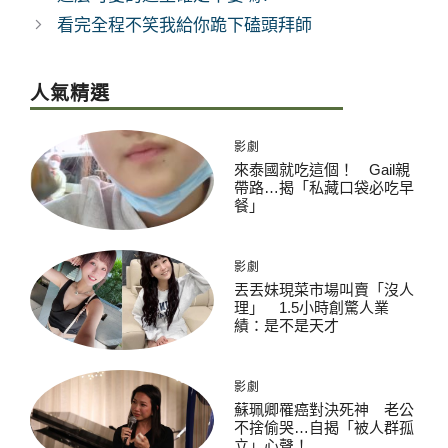
看完全程不笑我給你跪下磕頭拜師
人氣精選
影劇
來泰國就吃這個！ Gail親
帶路…揭「私藏口袋必吃早
餐」
影劇
丟丟妹現菜市場叫賣「沒人
理」 1.5小時創驚人業
績：是不是天才
影劇
蘇珮卿罹癌對決死神 老公
不捨偷哭…自揭「被人群孤
立」心聲！