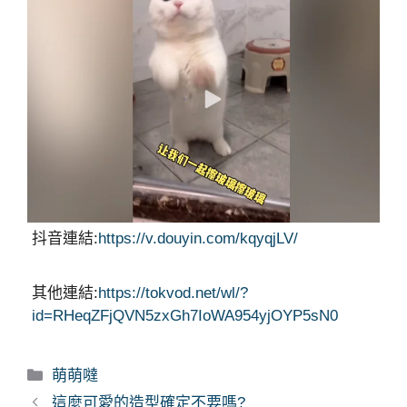
抖音連結:
https://v.douyin.com/kqyqjLV/
其他連結:
https://tokvod.net/wl/?
id=RHeqZFjQVN5zxGh7IoWA954yjOYP5sN0
分
萌萌噠
類
這麼可愛的造型確定不要嗎?