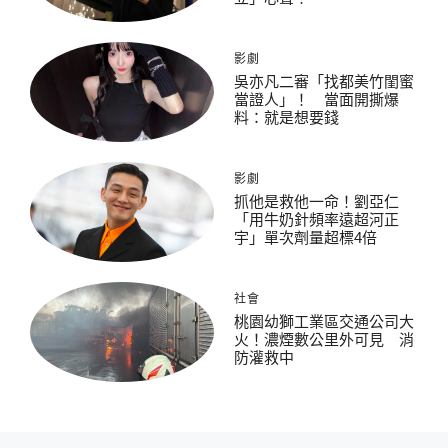
影劇
吳亦凡二審「找都美竹閨蜜
當證人」！ 當面開撕爆
料：就是想要錢
影劇
抓他是救他一命！劉亞仁
「用牛奶針頻率遠超河正
宇」單次劑量超標4倍
社會
桃園幼獅工業區交通公司大
火！濃煙數公里外可見 消
防灌救中