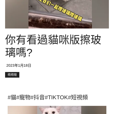
你有看過貓咪版擦玻
璃嗎?
2023年1月18日
萌萌噠
#貓#寵物#抖音#TIKTOK#短視頻