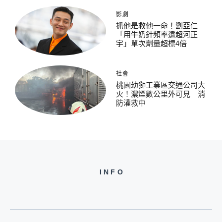
影劇
抓他是救他一命！劉亞仁
「用牛奶針頻率遠超河正
宇」單次劑量超標4倍
社會
桃園幼獅工業區交通公司大
火！濃煙數公里外可見 消
防灌救中
INFO