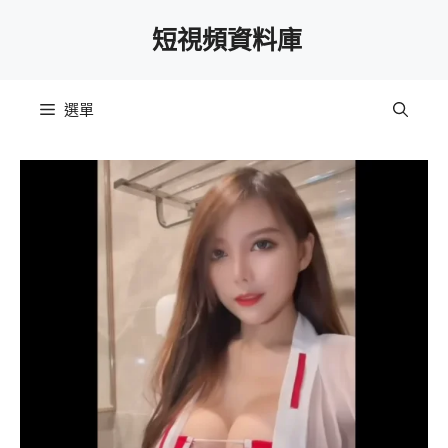
跳
短視頻資料庫
至
主
要
選單
內
容