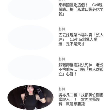
來泰國就吃這個！ Gail親
帶路…揭「私藏口袋必吃早
餐」
影劇
丟丟妹現菜市場叫賣「沒人
理」 1.5小時創驚人業
績：是不是天才
影劇
蘇珮卿罹癌對決死神 老公
不捨偷哭…自揭「被人群孤
立」心聲！
影劇
吳亦凡二審「找都美竹閨蜜
當證人」！ 當面開撕爆
料：就是想要錢