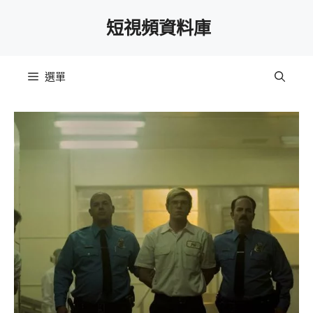
跳
短視頻資料庫
至
主
要
選單
內
容