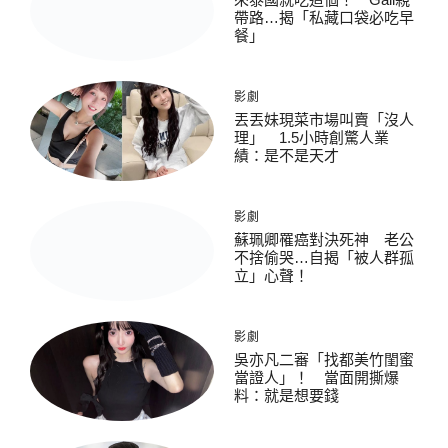
帶路…揭「私藏口袋必吃早
餐」
影劇
丟丟妹現菜市場叫賣「沒人
理」 1.5小時創驚人業
績：是不是天才
影劇
蘇珮卿罹癌對決死神 老公
不捨偷哭…自揭「被人群孤
立」心聲！
影劇
吳亦凡二審「找都美竹閨蜜
當證人」！ 當面開撕爆
料：就是想要錢