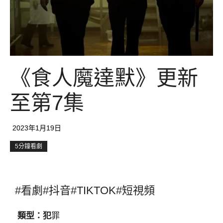
《食人魔達默》更新
至第7集
2023年1月19日
5分鐘看劇
#看劇#抖音#TIKTOK#短視頻
類型：犯
罪