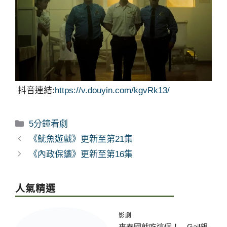
抖音連結:
https://v.douyin.com/kgvRk13/
分
5分鐘看劇
類
《魷魚遊戲》更新至第21集
《內政保鑣》更新至第16集
人氣精選
影劇
來泰國就吃這個！ Gail親