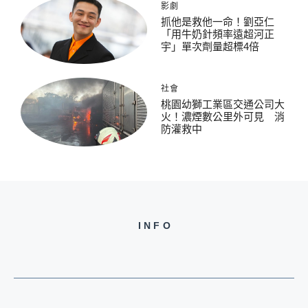
影劇
抓他是救他一命！劉亞仁
「用牛奶針頻率遠超河正
宇」單次劑量超標4倍
社會
桃園幼獅工業區交通公司大
火！濃煙數公里外可見 消
防灌救中
INFO