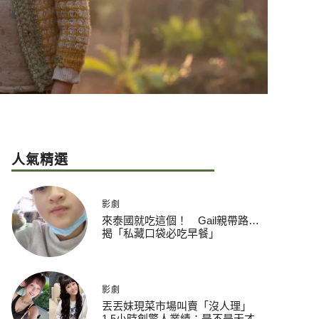
人氣精選
影劇
來泰國就吃這個！ Gail親帶路…
揭「私藏口袋必吃早餐」
影劇
丟丟妹現菜市場叫賣「沒人理」
1.5小時創驚人業績：是不是天才