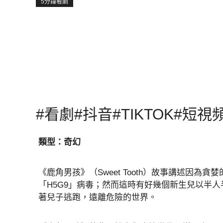
5分鐘看劇
#看劇#抖音#TIKTOK#短視
類型：奇幻
《鹿角男孩》（Sweet Tooth）故事講述因
「H5G9」病毒；然而這時有好幾個新生兒以半
著兒子逃跑，遠離危險的世界。