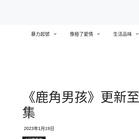
跳
至
主
要
暴力起號
像極了愛情
生活品味
內
容
《鹿角男孩》更新至
集
2023年1月19日