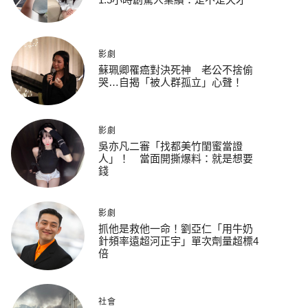
影劇
蘇珮卿罹癌對決死神 老公不捨偷
哭…自揭「被人群孤立」心聲！
影劇
吳亦凡二審「找都美竹閨蜜當證
人」！ 當面開撕爆料：就是想要
錢
影劇
抓他是救他一命！劉亞仁「用牛奶
針頻率遠超河正宇」單次劑量超標4
倍
社會