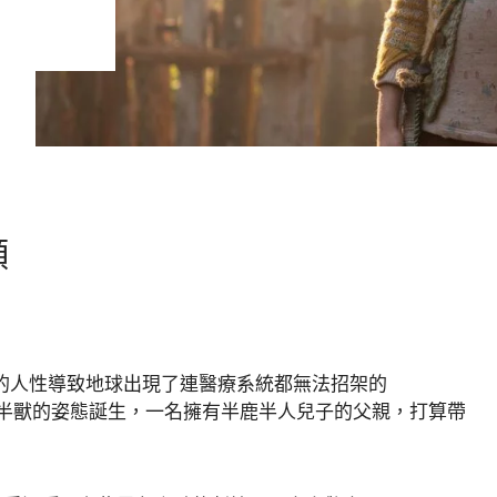
頻
為貪婪的人性導致地球出現了連醫療系統都無法招架的
人半獸的姿態誕生，一名擁有半鹿半人兒子的父親，打算帶