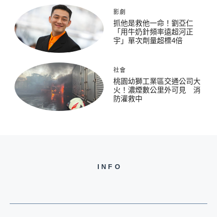
影劇
抓他是救他一命！劉亞仁
「用牛奶針頻率遠超河正
宇」單次劑量超標4倍
社會
桃園幼獅工業區交通公司大
火！濃煙數公里外可見 消
防灌救中
INFO