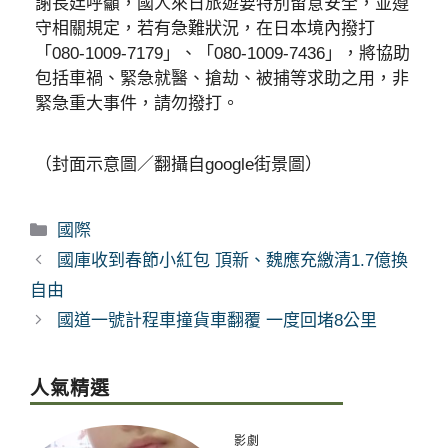
謝長廷呼籲，國人來日旅遊要特別留意安全，並遵
守相關規定，若有急難狀況，在日本境內撥打
「080-1009-7179」、「080-1009-7436」，將協助
包括車禍、緊急就醫、搶劫、被捕等求助之用，非
緊急重大事件，請勿撥打。
（封面示意圖／翻攝自google街景圖）
分
國際
類
國庫收到春節小紅包 頂新、魏應充繳清1.7億換
自由
國道一號計程車撞貨車翻覆 一度回堵8公里
人氣精選
影劇