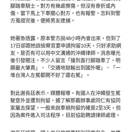
腳踏車騎士，對方有幾處擦傷，但沒有骨折或內
傷，當下馬上下車關心對方，也有報警，怎料到警
方蒐證完後，便將男友逮捕。
她著急透露，原本警方說48小時內會出來，但到了
17日卻跟她說檢察官要申請拘留10天，只好求助網
友，是否有可以用中文溝通的沖繩律師。消息曝光
後引發關注，不少人留言「撞到直行腳踏車了，明
顯最大肇責」、「交通地獄輸出到國外喔」、「一
堆台灣人左駕都開不好了還右駕」。
對此謝長廷表示，媒體報導，有國人在沖繩發生駕
駛意外並遭到拘留，據了解那霸辦事處同仁有協同
家屬去探望，一般來說車禍拘留的確是2至3天，但
因為案件進入司法程序，目前協助聘請律師處理。