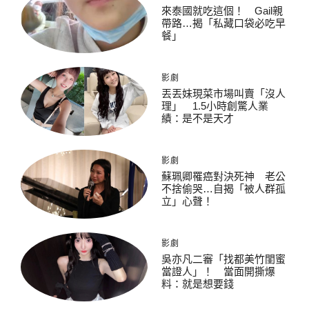
來泰國就吃這個！ Gail親
帶路…揭「私藏口袋必吃早
餐」
影劇
丟丟妹現菜市場叫賣「沒人
理」 1.5小時創驚人業
績：是不是天才
影劇
蘇珮卿罹癌對決死神 老公
不捨偷哭…自揭「被人群孤
立」心聲！
影劇
吳亦凡二審「找都美竹閨蜜
當證人」！ 當面開撕爆
料：就是想要錢