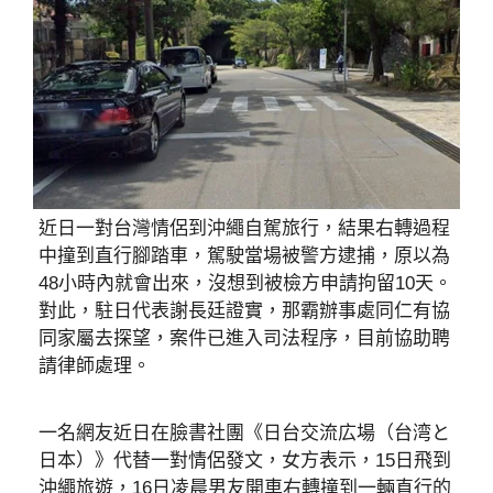
近日一對台灣情侶到沖繩自駕旅行，結果右轉過程
中撞到直行腳踏車，駕駛當場被警方逮捕，原以為
48小時內就會出來，沒想到被檢方申請拘留10天。
對此，駐日代表謝長廷證實，那霸辦事處同仁有協
同家屬去探望，案件已進入司法程序，目前協助聘
請律師處理。
一名網友近日在臉書社團《日台交流広場（台湾と
日本）》代替一對情侶發文，女方表示，15日飛到
沖繩旅遊，16日凌晨男友開車右轉撞到一輛直行的