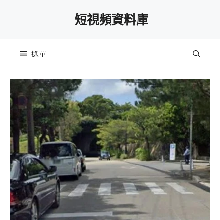
跳
短視頻資料庫
至
主
要
選單
內
容