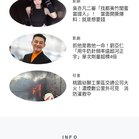
影劇
吳亦凡二審「找都美竹閨蜜
當證人」！ 當面開撕爆
料：就是想要錢
影劇
抓他是救他一命！劉亞仁
「用牛奶針頻率遠超河正
宇」單次劑量超標4倍
社會
桃園幼獅工業區交通公司大
火！濃煙數公里外可見 消
防灌救中
INFO