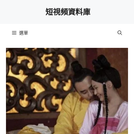
跳
短視頻資料庫
至
主
要
選單
內
容