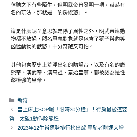
乍聽之下有些陌生，但明武帝曾發明一項，赫赫有
名的玩法，那就是「豹房縱慾」。
這是什麼呢？意思就是除了異性之外，明武帝連動
物都不放過，顧名思義對象就是包含了獅子與豹等
凶猛動物的獸慾，十分奇葩又可怕。
其他包含歷史上荒淫出名的隋煬帝，以及有名的康
熙帝、漢武帝、漢高祖、秦始皇等，都被認為是性
慾極強的皇帝。
分
新奇
類
皇上床上SOP曝「限時30分鐘」！行房最愛這姿
勢 太監1動作除龍種
2023年12生肖運勢排行榜出爐 屬豬者財運大增