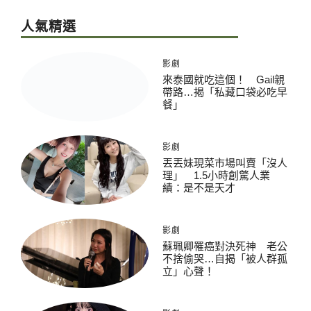
人氣精選
影劇
來泰國就吃這個！ Gail親
帶路…揭「私藏口袋必吃早
餐」
影劇
丟丟妹現菜市場叫賣「沒人
理」 1.5小時創驚人業
績：是不是天才
影劇
蘇珮卿罹癌對決死神 老公
不捨偷哭…自揭「被人群孤
立」心聲！