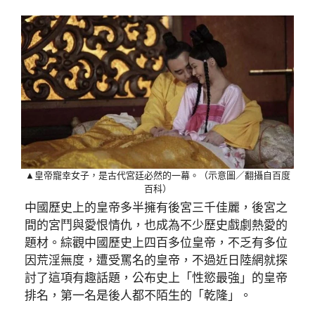
▲皇帝寵幸女子，是古代宮廷必然的一幕。（示意圖／翻攝自百度
百科）
中國歷史上的皇帝多半擁有後宮三千佳麗，後宮之
間的宮鬥與愛恨情仇，也成為不少歷史戲劇熱愛的
題材。綜觀中國歷史上四百多位皇帝，不乏有多位
因荒淫無度，遭受罵名的皇帝，不過近日陸網就探
討了這項有趣話題，公布史上「性慾最強」的皇帝
排名，第一名是後人都不陌生的「乾隆」。