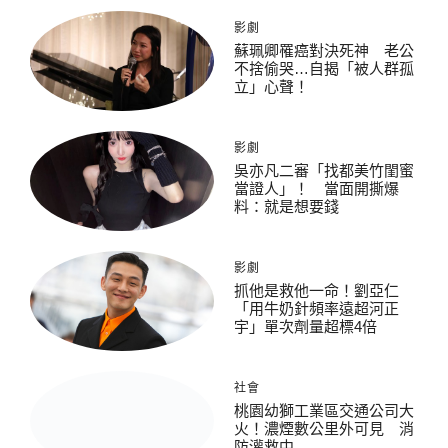
影劇
蘇珮卿罹癌對決死神 老公
不捨偷哭…自揭「被人群孤
立」心聲！
影劇
吳亦凡二審「找都美竹閨蜜
當證人」！ 當面開撕爆
料：就是想要錢
影劇
抓他是救他一命！劉亞仁
「用牛奶針頻率遠超河正
宇」單次劑量超標4倍
社會
桃園幼獅工業區交通公司大
火！濃煙數公里外可見 消
防灌救中