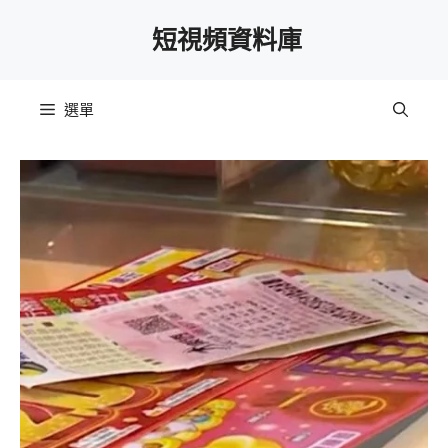
跳
短視頻資料庫
至
主
要
選單
內
容