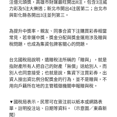
注億元頭獎，高雄市財運最旺開出8注，包含3注威
力彩及5注大樂透；新北市開出4注居第二；台北市
與彰化縣各開出3注並列第三。
為提升中獎率，親友、同事合資下注購買彩券相當
常見，若幸運中獎，獎金分配與獎金運用涉及贈與
稅問題，也成為集資包牌客關心的問題。
台北國稅局說明，遺贈稅法所稱的「贈與」，就是
指財產所有人把自己的財產「無償」送給別人，而
別人也同意接受；也就是說，集資下注買彩券，出
資人按出資比例分配獎金的行為，並不是贈與，不
用向戶籍所在地的主管稽徵機關申報贈與稅。
▼國稅局表示，民眾可在簽注前以紙本或網路表
單，註明投注站、日期等資料。（示意圖／東森新
聞）