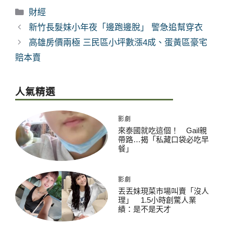
分
財經
類
新竹長髮妹小年夜「邊跑邊脫」 警急追幫穿衣
高雄房價兩極 三民區小坪數漲4成、蛋黃區豪宅
賠本賣
人氣精選
影劇
來泰國就吃這個！ Gail親
帶路…揭「私藏口袋必吃早
餐」
影劇
丟丟妹現菜市場叫賣「沒人
理」 1.5小時創驚人業
績：是不是天才