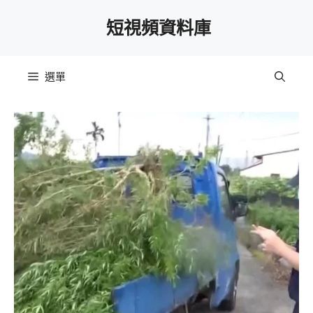
跳
短視頻資料庫
至
主
要
選單
內
容