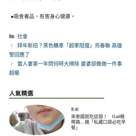
●吸食毒品，有害身心健康。
分
社會
類
拜年新招？黑色轎車「超車阻擋」亮春聯 高雄
警回應了
當人妻第一年問何時大掃除 婆婆卻邀做一件事
超暖
人氣精選
影劇
來泰國就吃這個！ Gail親
帶路…揭「私藏口袋必吃早
餐」