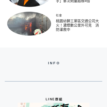
宇」單次劑量超標4倍
社會
桃園幼獅工業區交通公司大
火！濃煙數公里外可見 消
防灌救中
INFO
LINE群組