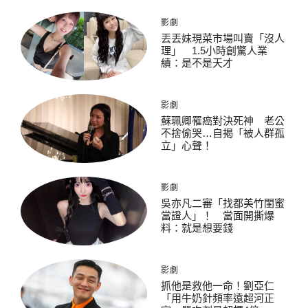
影劇
丟丟妹現菜市場叫賣「沒人
理」 1.5小時創驚人業
績：是不是天才
影劇
蘇珮卿罹癌對決死神 老公
不捨偷哭…自揭「被人群孤
立」心聲！
影劇
吳亦凡二審「找都美竹閨蜜
當證人」！ 當面開撕爆
料：就是想要錢
影劇
抓他是救他一命！劉亞仁
「用牛奶針頻率遠超河正