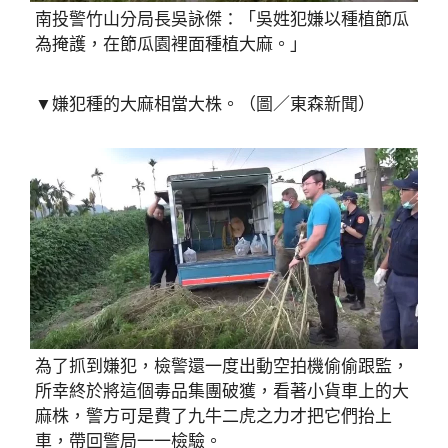
南投警竹山分局長吳詠傑：「吳姓犯嫌以種植節瓜
為掩護，在節瓜園裡面種植大麻。」
▼嫌犯種的大麻相當大株。（圖／東森新聞）
為了抓到嫌犯，檢警還一度出動空拍機偷偷跟監，
所幸終於將這個毒品集團破獲，看著小貨車上的大
麻株，警方可是費了九牛二虎之力才把它們抬上
車，帶回警局一一檢驗。