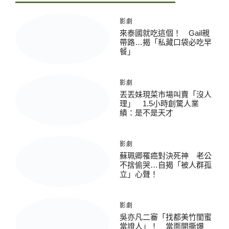
影劇
來泰國就吃這個！ Gail親
帶路…揭「私藏口袋必吃早
餐」
影劇
丟丟妹現菜市場叫賣「沒人
理」 1.5小時創驚人業
績：是不是天才
影劇
蘇珮卿罹癌對決死神 老公
不捨偷哭…自揭「被人群孤
立」心聲！
影劇
吳亦凡二審「找都美竹閨蜜
當證人」！ 當面開撕爆