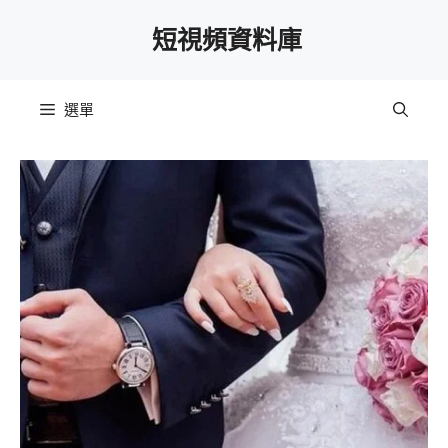
跳
短視頻資料庫
至
主
要
選單
內
容