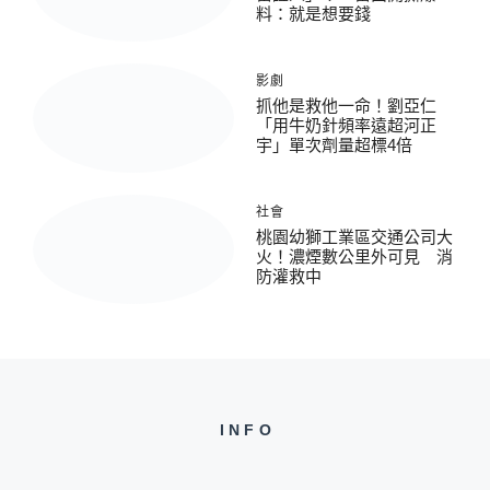
料：就是想要錢
影劇
抓他是救他一命！劉亞仁
「用牛奶針頻率遠超河正
宇」單次劑量超標4倍
社會
桃園幼獅工業區交通公司大
火！濃煙數公里外可見 消
防灌救中
INFO