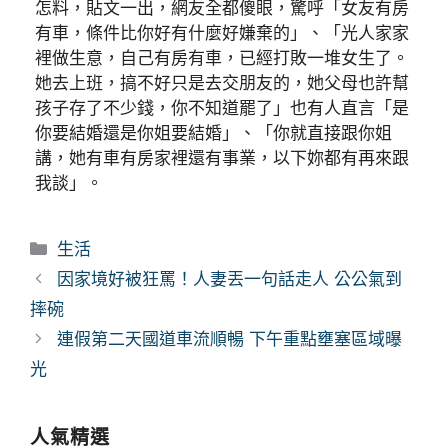
怎料，貼文一出，網友全都傻眼，驚呼「女友有房
有車，條件比你好有什麼好嫌棄的」、「光人家家
裡做生意，自己有房有車，已經打敗一堆女生了。
她去上班，搞不好只是去交朋友的，她父母也許幫
孩子存了不少錢，你不知道罷了」也有人直言「是
你要結婚還是你姐要結婚」、「你就直接跟你姐
講，她有車有房家裡還有事業，以下妳都有再來跟
我談」。
分
生活
類
因家境好被狂罵！人妻丟一句話走人 公公氣到
摔碗
連假第二天國道車流順暢 下午重點壅塞區域曝
光
人氣精選