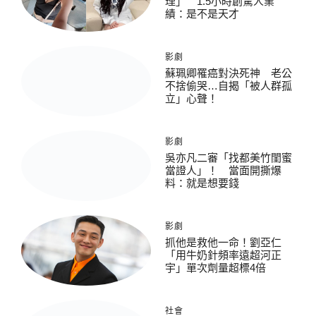
理」 1.5小時創驚人業
績：是不是天才
影劇
蘇珮卿罹癌對決死神 老公
不捨偷哭…自揭「被人群孤
立」心聲！
影劇
吳亦凡二審「找都美竹閨蜜
當證人」！ 當面開撕爆
料：就是想要錢
影劇
抓他是救他一命！劉亞仁
「用牛奶針頻率遠超河正
宇」單次劑量超標4倍
社會