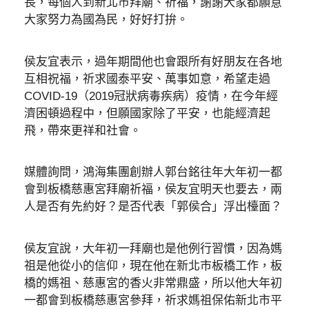
長，每個人到新北市拜廟、祈福，謝謝大家都願意
大家努力為國為民，好好打拚。
侯友宜表示，過年期間他也會跟所有好朋友在各地
互相祝福，祈求國泰平安、萬事如意，希望走過
COVID-19（2019冠狀病毒疾病）疫情，在今年經
濟困頓過程中，但願國家除了平安，也能經濟起
飛，帶來更祥和社會。
媒體詢問，鴻海集團創辦人郭台銘往年大年初一都
會到板橋慈惠宮拜廟祈福，侯友宜明天也要去，兩
人是否有先約好？是否代表「郭侯合」浮出檯面？
侯友宜說，大年初一拜廟也是他例行習慣，因為媽
祖是他從小的信仰，現在他在新北市板橋工作，板
橋的媽祖、慈惠宮的香火非常鼎盛，所以他大年初
一都會到板橋慈惠宮參拜，祈求媽祖保佑新北市平