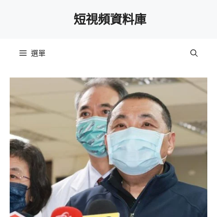
跳
短視頻資料庫
至
主
要
選單
內
容