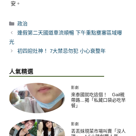
安。
分
政治
類
連假第二天國道車流順暢 下午重點壅塞區域曝
光
初四迎灶神！ 7大禁忌勿犯 小心衰整年
人氣精選
影劇
來泰國就吃這個！ Gail親
帶路…揭「私藏口袋必吃早
餐」
影劇
丟丟妹現菜市場叫賣「沒人