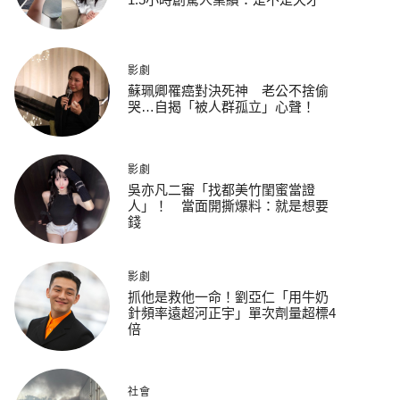
影劇
蘇珮卿罹癌對決死神 老公不捨偷
哭…自揭「被人群孤立」心聲！
影劇
吳亦凡二審「找都美竹閨蜜當證
人」！ 當面開撕爆料：就是想要
錢
影劇
抓他是救他一命！劉亞仁「用牛奶
針頻率遠超河正宇」單次劑量超標4
倍
社會