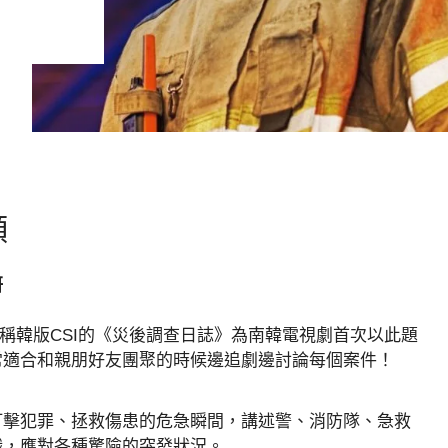
頻
妍
堪稱韓版CSI的《災後調查日誌》為南韓電視劇首次以此題
常適合和親朋好友團聚的時候邊追劇邊討論每個案件！
打擊犯罪、拯救傷患的危急瞬間，講述警、消防隊、急救
職，應對各種驚險的突發狀況。