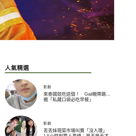
人氣精選
影劇
來泰國就吃這個！ Gail親帶路…
揭「私藏口袋必吃早餐」
影劇
丟丟妹現菜市場叫賣「沒人理」
1.5小時創驚人業績：是不是天才