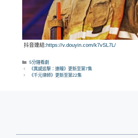
抖音連結:
https://v.douyin.com/k7vSL7L/
分
5分鐘看劇
類
《異感追擊：連瞳》更新至第7集
《千元律師》更新至第22集