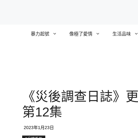
跳
至
主
要
暴力起號
像極了愛情
生活品味
內
容
《災後調查日誌》
第12集
2023年1月23日