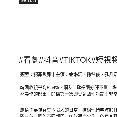
5分鐘看劇
#看劇#抖音#TIKTOK#短視
類型：犯罪災難｜主演：金來沅、孫浩俊、孔升
韓國收視平均8.54%，網友口碑逆襲好評不斷，
材製作的影集，開播第一集即受到熱烈討論！非
劇情主要描寫警消職人的日常，描繪他們奔波於
隊三位一體的不同部門，如何通力合作、各司其