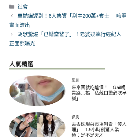
分
社會
類
車拋錨遲到！6人集資「刮中200萬+賓士」 嗨翻
畫面流出
胡歌驚爆「已婚當爸了」！老婆疑執行經紀人
正面照曝光
人氣精選
影劇
來泰國就吃這個！ Gail親
帶路…揭「私藏口袋必吃早
餐」
影劇
丟丟妹現菜市場叫賣「沒人
理」 1.5小時創驚人業
績：是不是天才