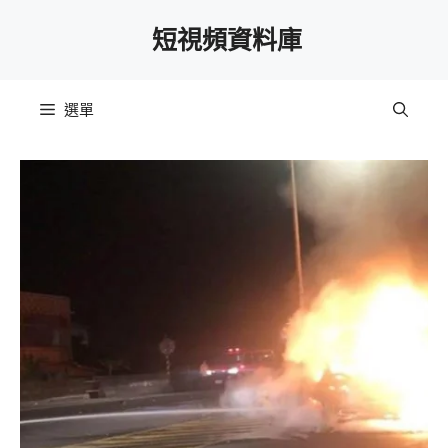
跳
短視頻資料庫
至
主
要
選單
內
容