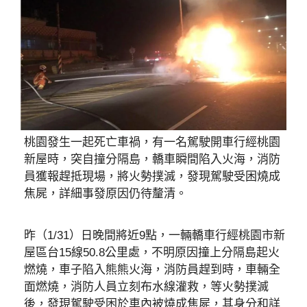
桃園發生一起死亡車禍，有一名駕駛開車行經桃園
新屋時，突自撞分隔島，轎車瞬間陷入火海，消防
員獲報趕抵現場，將火勢撲滅，發現駕駛受困燒成
焦屍，詳細事發原因仍待釐清。
昨（1/31）日晚間將近9點，一輛轎車行經桃園市新
屋區台15線50.8公里處，不明原因撞上分隔島起火
燃燒，車子陷入熊熊火海，消防員趕到時，車輛全
面燃燒，消防人員立刻布水線灌救，等火勢撲滅
後，發現駕駛受困於車內被燒成焦屍，其身分和詳