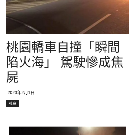
桃園轎車自撞「瞬間
陷火海」 駕駛慘成焦
屍
2023年2月1日
社會