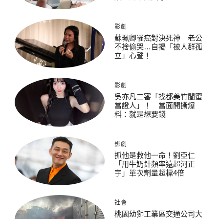
影劇
蘇珮卿罹癌對決死神 老公
不捨偷哭…自揭「被人群孤
立」心聲！
影劇
吳亦凡二審「找都美竹閨蜜
當證人」！ 當面開撕爆
料：就是想要錢
影劇
抓他是救他一命！劉亞仁
「用牛奶針頻率遠超河正
宇」單次劑量超標4倍
社會
桃園幼獅工業區交通公司大