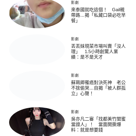
影劇
來泰國就吃這個！ Gail親
帶路…揭「私藏口袋必吃早
餐」
影劇
丟丟妹現菜市場叫賣「沒人
理」 1.5小時創驚人業
績：是不是天才
影劇
蘇珮卿罹癌對決死神 老公
不捨偷哭…自揭「被人群孤
立」心聲！
影劇
吳亦凡二審「找都美竹閨蜜
當證人」！ 當面開撕爆
料：就是想要錢