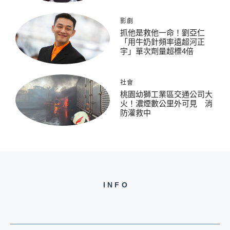
影劇
抓他是救他一命！劉亞仁
「用牛奶針頻率遠超河正
宇」單次劑量超標4倍
社會
桃園幼獅工業區交通公司大
火！濃煙數公里外可見 消
防灌救中
INFO