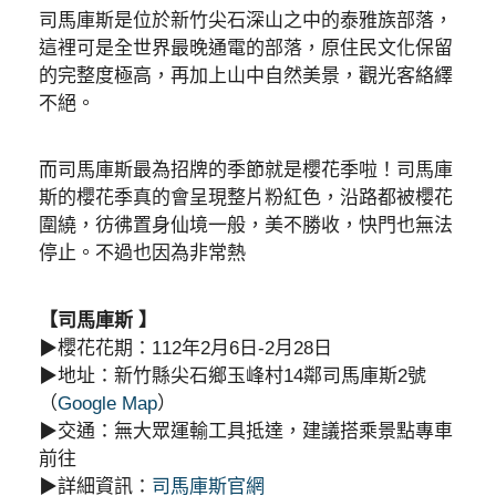
司馬庫斯是位於新竹尖石深山之中的泰雅族部落，
這裡可是全世界最晚通電的部落，原住民文化保留
的完整度極高，再加上山中自然美景，觀光客絡繹
不絕。
而司馬庫斯最為招牌的季節就是櫻花季啦！司馬庫
斯的櫻花季真的會呈現整片粉紅色，沿路都被櫻花
圍繞，彷彿置身仙境一般，美不勝收，快門也無法
停止。不過也因為非常熱
【司馬庫斯 】
▶︎櫻花花期：112年2月6日-2月28日
▶︎地址：新竹縣尖石鄉玉峰村14鄰司馬庫斯2號
（
Google Map
）
▶︎交通：無大眾運輸工具抵達，建議搭乘景點專車
前往
▶︎詳細資訊：
司馬庫斯官網