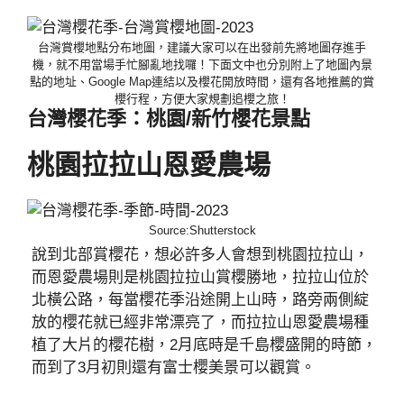
台灣賞櫻地點分布地圖，建議大家可以在出發前先將地圖存進手
機，就不用當場手忙腳亂地找囉！下面文中也分別附上了地圖內景
點的地址、Google Map連結以及櫻花開放時間，還有各地推薦的賞
櫻行程，方便大家規劃追櫻之旅！
台灣櫻花季：桃園/新竹櫻花景點
桃園拉拉山恩愛農場
Source:Shutterstock
說到北部賞櫻花，想必許多人會想到桃園拉拉山，
而恩愛農場則是桃園拉拉山賞櫻勝地，拉拉山位於
北橫公路，每當櫻花季沿途開上山時，路旁兩側綻
放的櫻花就已經非常漂亮了，而拉拉山恩愛農場種
植了大片的櫻花樹，2月底時是千島櫻盛開的時節，
而到了3月初則還有富士櫻美景可以觀賞。