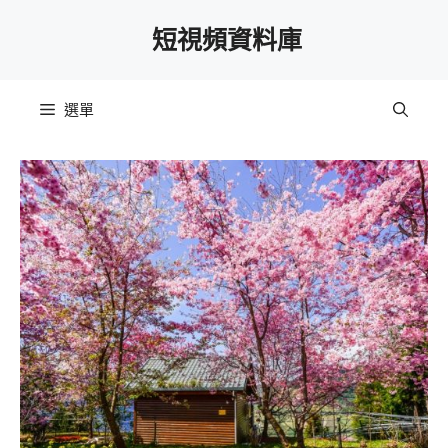
跳
短視頻資料庫
至
主
要
選單
內
容