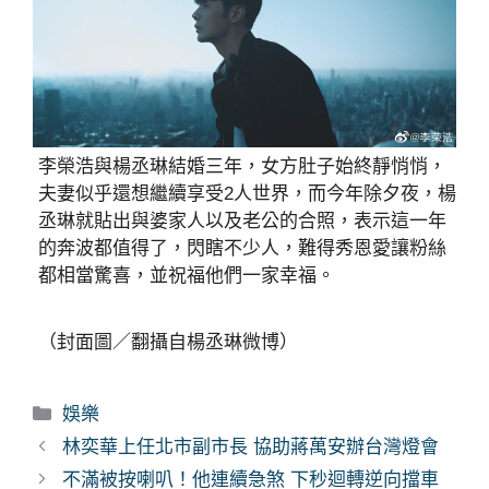
李榮浩與楊丞琳結婚三年，女方肚子始終靜悄悄，
夫妻似乎還想繼續享受2人世界，而今年除夕夜，楊
丞琳就貼出與婆家人以及老公的合照，表示這一年
的奔波都值得了，閃瞎不少人，難得秀恩愛讓粉絲
都相當驚喜，並祝福他們一家幸福。
（封面圖／翻攝自楊丞琳微博）
分
娛樂
類
林奕華上任北市副市長 協助蔣萬安辦台灣燈會
不滿被按喇叭！他連續急煞 下秒迴轉逆向擋車