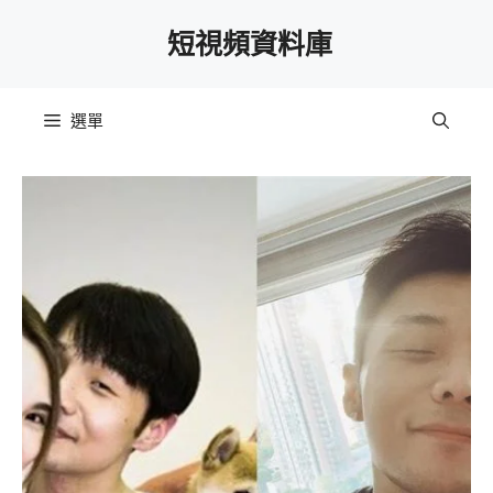
跳
短視頻資料庫
至
主
要
選單
內
容