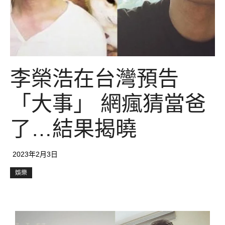
李榮浩在台灣預告
「大事」 網瘋猜當爸
了…結果揭曉
2023年2月3日
娛樂