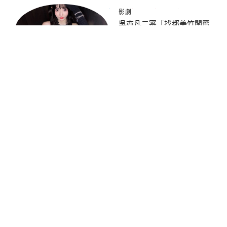
影劇
吳亦凡二審「找都美竹閨蜜
當證人」！ 當面開撕爆
料：就是想要錢
影劇
抓他是救他一命！劉亞仁
「用牛奶針頻率遠超河正
宇」單次劑量超標4倍
社會
桃園幼獅工業區交通公司大
火！濃煙數公里外可見 消
防灌救中