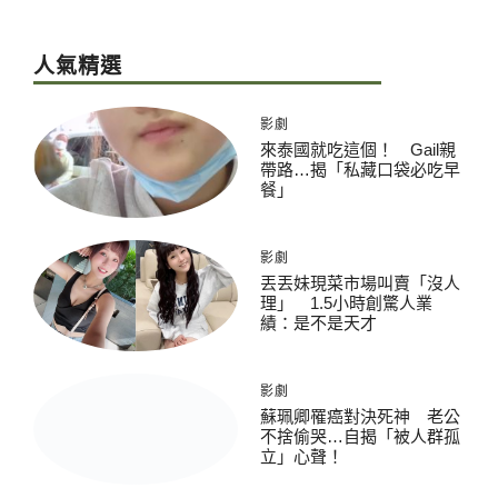
人氣精選
影劇
來泰國就吃這個！ Gail親
帶路…揭「私藏口袋必吃早
餐」
影劇
丟丟妹現菜市場叫賣「沒人
理」 1.5小時創驚人業
績：是不是天才
影劇
蘇珮卿罹癌對決死神 老公
不捨偷哭…自揭「被人群孤
立」心聲！