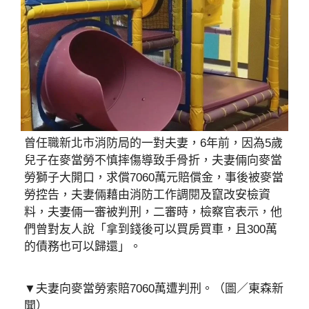
曾任職新北市消防局的一對夫妻，6年前，因為5歲
兒子在麥當勞不慎摔傷導致手骨折，夫妻倆向麥當
勞獅子大開口，求償7060萬元賠償金，事後被麥當
勞控告，夫妻倆藉由消防工作調閱及竄改安檢資
料，夫妻倆一審被判刑，二審時，檢察官表示，他
們曾對友人說「拿到錢後可以買房買車，且300萬
的債務也可以歸還」。
▼夫妻向麥當勞索賠7060萬遭判刑。（圖／東森新
聞）