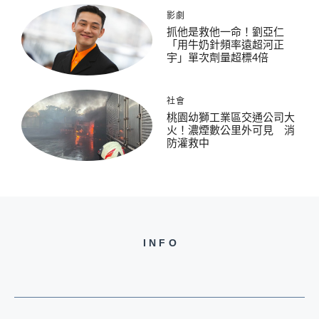
影劇
抓他是救他一命！劉亞仁
「用牛奶針頻率遠超河正
宇」單次劑量超標4倍
社會
桃園幼獅工業區交通公司大
火！濃煙數公里外可見 消
防灌救中
INFO