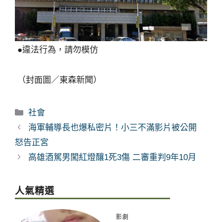
●違法行為，請勿模仿
（封面圖／東森新聞）
分
社會
類
海軍輔導長也爆私密片！小三不滿影片被公開
怒告正宮
高雄酒駕男闖紅燈釀1死3傷 二審重判9年10月
人氣精選
影劇