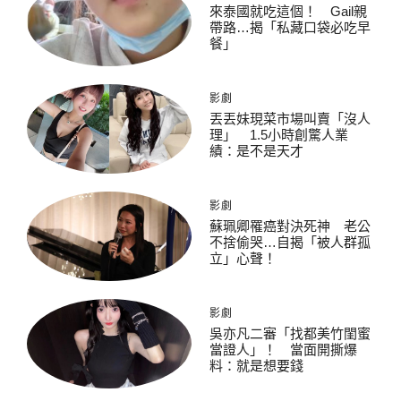
來泰國就吃這個！ Gail親
帶路…揭「私藏口袋必吃早
餐」
影劇
丟丟妹現菜市場叫賣「沒人
理」 1.5小時創驚人業
績：是不是天才
影劇
蘇珮卿罹癌對決死神 老公
不捨偷哭…自揭「被人群孤
立」心聲！
影劇
吳亦凡二審「找都美竹閨蜜
當證人」！ 當面開撕爆
料：就是想要錢