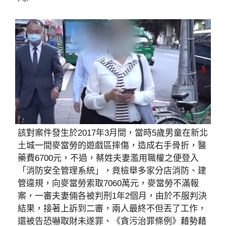
該對案件發生於2017年3月間，當時5歲男童在新北
土城一間麥當勞的遊戲區摔傷，造成右手骨折，醫
藥費6700元，不過，蔡姓夫妻濫用職權之便登入
「消防安全管理系統」，竟檢舉多家分店消防、建
管違規，向麥當勞索取7060萬元，麥當勞不滿報
案，一審夫妻倆各被判刑1年2個月，由於不服判決
結果，接著上訴到二審，兩人最終不但丟了工作，
還被告恐嚇取財未遂罪、《貪污治罪條例》藉勢藉