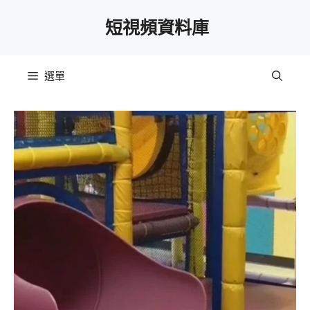
跳
短視頻資料庫
至
主
要
選單
內
容