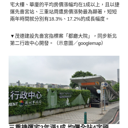
宅大樓、華廈的平均房價漲幅均在1成以上，且以捷
運先嗇宮站、三重站周遭房價漲勢最為顯著，短短
兩年時間就分別有18.3%、17.2%的成長幅度。
▼茂德建設先嗇宮指標案「都廳大院」，同步新北
第二行政中心開發。（示意圖／googlemap）
三重捷運宅2年漲1成 均價全站4字頭