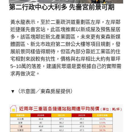
第二行政中心大利多 先嗇宮前景可期
黃水龍表示，至於二重疏洪道重劃區左岸，左岸鄰
近捷運先嗇宮站，此區塊推案以新成屋及預售屋居
多，該區塊鄰近新北產業園區，未來更有東森新媒
體園區、新北市政府第二辦公大樓等項目規劃，發
展前景同樣值得期待，但區內部分靠近工業區的住
宅相對來說較有抗性，價格與右岸相比大約有單坪
5~10萬的落差，建議民眾還是要根據自己的實際需
求再做決定。
▼（示意圖／東森房屋提供）