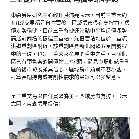
東森房屋研究中心經理葉沛堯表示，目前三重大約
有8成交易都是自住買盤，區域房市很有支撐力，房
價走勢穩健。目前三重各捷運站點中平均房價漲勢
高居前兩名的捷運三重站、先嗇宮站均位於二重疏
洪道重劃區附近，該重劃區是新北閃耀五星開發案
中的一環，也是三重未來發展的重中之重，目前此
區已有預售案的開價站上7字頭，顯見市場對該重劃
區的後市發展頗具信心，區域房市前景不容小覷，
打算長期持有或有剛性需求的民眾可以多留意。
▼三重交易以自住買盤為主，區域房市有撐。（示
意圖／東森房屋提供）