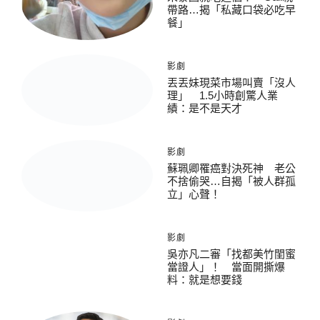
帶路…揭「私藏口袋必吃早
餐」
影劇
丟丟妹現菜市場叫賣「沒人
理」 1.5小時創驚人業
績：是不是天才
影劇
蘇珮卿罹癌對決死神 老公
不捨偷哭…自揭「被人群孤
立」心聲！
影劇
吳亦凡二審「找都美竹閨蜜
當證人」！ 當面開撕爆
料：就是想要錢