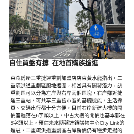
自住買盤有撐 在地首購族搶進
東森房屋三重捷運重劃加盟店店東黃水龍指出，二
重疏洪道重劃區腹地遼闊，相當具有開發潛力，該
重劃區可以分為左岸與右岸兩個區塊，右岸鄰近捷
運三重站，可共享三重舊市區的基礎機能，生活採
買、交通出行都十分方便，目前右岸新建大樓的開
價普遍落在6字頭以上，中古大樓的開價也基本都在
5字頭以上，預估未來隨著連鎖購物中心City Link的
進駐，二重疏洪道重劃區右岸房價仍有穩步走揚的