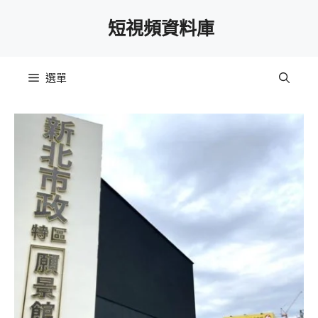
跳
短視頻資料庫
至
主
要
選單
內
容