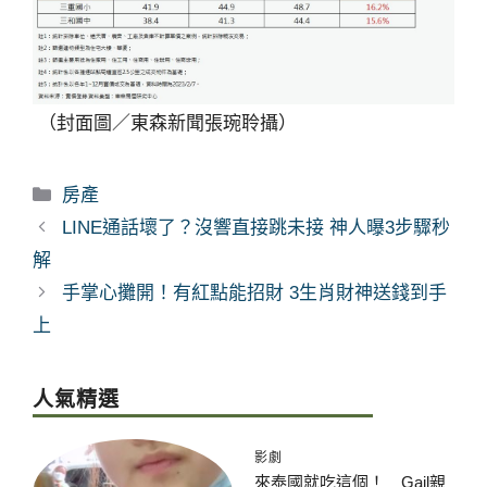
（封面圖／東森新聞張琬聆攝）
分
房產
類
LINE通話壞了？沒響直接跳未接 神人曝3步驟秒
解
手掌心攤開！有紅點能招財 3生肖財神送錢到手
上
人氣精選
影劇
來泰國就吃這個！ Gail親