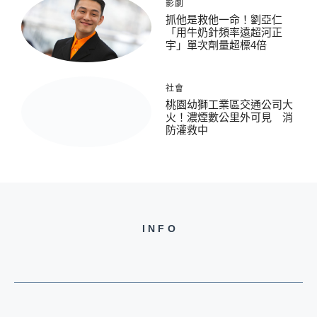
影劇
抓他是救他一命！劉亞仁
「用牛奶針頻率遠超河正
宇」單次劑量超標4倍
社會
桃園幼獅工業區交通公司大
火！濃煙數公里外可見 消
防灌救中
INFO