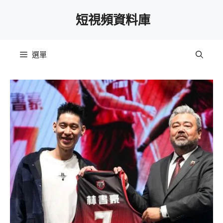
跳
短視頻資料庫
至
主
要
選單
內
容