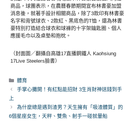
商品，球團表示，在農曆春節期間宣布林書豪加盟
消息後，就著手設計相關商品，除了3款印有林書豪
名字和背號球衣、2款紅、黑底色的T恤，還為林書
豪特別打造結合球衣和球褲的十字架鑰匙圈、個人
應援毛巾以及桌墊和抱枕。
（封面圖／翻攝自高雄17直播鋼鐵人 Kaohsiung
17Live Steelers臉書）
分
體育
類
手掌心攤開！有紅點能招財 3生肖財神送錢到手
上
為什麼總是遇到渣男？天生擁有「吸渣體質」的
6個星座女生，天秤、雙魚、射手一碰就暈船