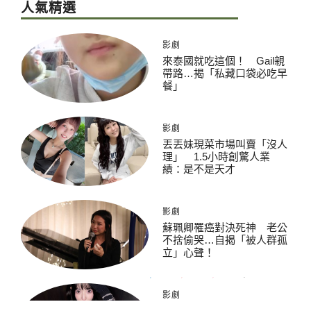
人氣精選
影劇
來泰國就吃這個！ Gail親
帶路…揭「私藏口袋必吃早
餐」
影劇
丟丟妹現菜市場叫賣「沒人
理」 1.5小時創驚人業
績：是不是天才
影劇
蘇珮卿罹癌對決死神 老公
不捨偷哭…自揭「被人群孤
立」心聲！
影劇
吳亦凡二審「找都美竹閨蜜