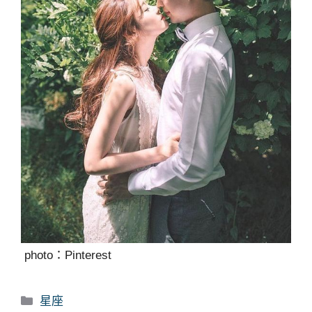
photo：Pinterest
分
星座