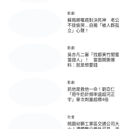
影劇
蘇珮卿罹癌對決死神 老公
不捨偷哭…自揭「被人群孤
立」心聲！
影劇
吳亦凡二審「找都美竹閨蜜
當證人」！ 當面開撕爆
料：就是想要錢
影劇
抓他是救他一命！劉亞仁
「用牛奶針頻率遠超河正
宇」單次劑量超標4倍
社會
桃園幼獅工業區交通公司大
火！濃煙數公里外可見 消