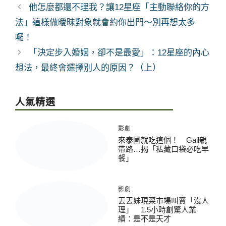
類
他怎麼都還不理我？讓12星座「主動聯絡你的方
法」這樣做曖昧對象就會約你出門～別再想太多
囉！
「決定步入婚姻，卻不是最愛」：12星座的內心
想法，最終會選擇別人的原因？（上）
人氣精選
影劇
來泰國就吃這個！ Gail親
帶路…揭「私藏口袋必吃早
餐」
影劇
丟丟妹現菜市場叫賣「沒人
理」 1.5小時創驚人業
績：是不是天才