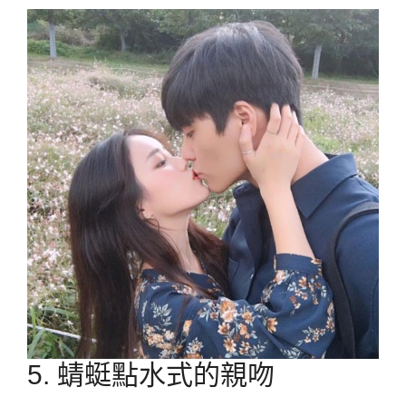
5. 蜻蜓點水式的親吻