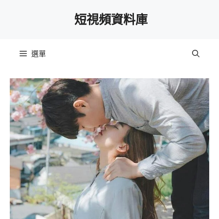
跳
短視頻資料庫
至
主
要
選單
內
容