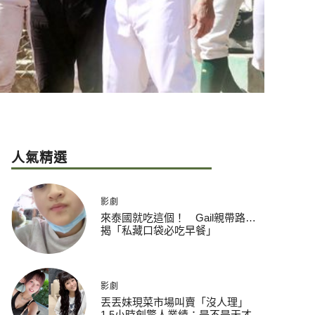
人氣精選
影劇
來泰國就吃這個！ Gail親帶路…
揭「私藏口袋必吃早餐」
影劇
丟丟妹現菜市場叫賣「沒人理」
1.5小時創驚人業績：是不是天才