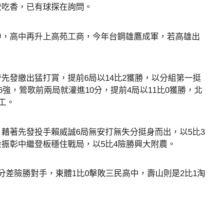
較吃香，已有球探在詢問。
中，高中再升上高苑工商，今年台鋼雄鷹成軍，若高雄出
先發繳出猛打賞，提前6局以14比2獲勝，以分組第一挺
強，鶯歌前兩局就灌進10分，提前4局以11比0獲勝，北
工。
藉著先發投手賴威誠6局無安打無失分挺身而出，以5比3
振彰中繼登板穩住戰局，以5比4險勝興大附農。
分差險勝對手，東體1比0擊敗三民高中，壽山則是2比1淘