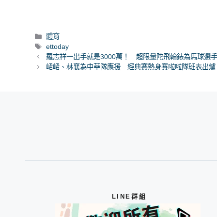
分
體育
類
標
ettoday
籤
羅志祥一出手就是3000萬！ 超限量陀飛輪錶為馬球選
峮峮、林襄為中華隊應援 經典賽熱身賽啦啦隊班表出
LINE群組