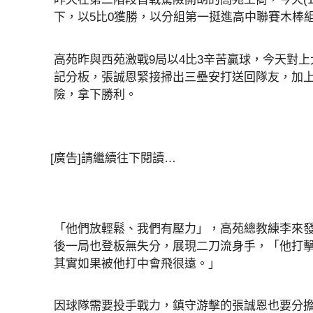
下，以5比0獲勝，以分組第一挺進高中聯賽木棒組
高苑昨與西苑激戰9局以4比3辛苦贏球，今天對
記分板，張誠恩緊接掃出三壘安打送回隊友，加上
險，拿下勝利。
[廣告]請繼續往下閱讀…
「他們放輕鬆、我們有壓力」，高苑總教練李來
後一局也登板無失分，展現二刀流身手，「他打
其實如果被他打中會飛很遠。」
因球隊需要投手戰力，鎮守游擊的張誠恩也要分擔