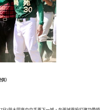
提供）
17日)與大同高中交手再下一城，在張誠恩投打建功帶領