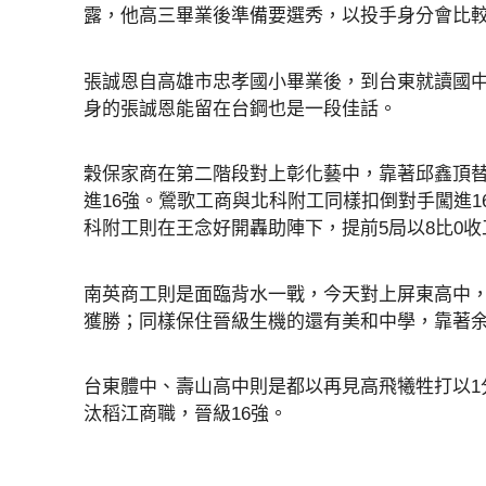
露，他高三畢業後準備要選秀，以投手身分會比
張誠恩自高雄市忠孝國小畢業後，到台東就讀國
身的張誠恩能留在台鋼也是一段佳話。
穀保家商在第二階段對上彰化藝中，靠著邱鑫頂替
進16強。鶯歌工商與北科附工同樣扣倒對手闖進16
科附工則在王念好開轟助陣下，提前5局以8比0收
南英商工則是面臨背水一戰，今天對上屏東高中，
獲勝；同樣保住晉級生機的還有美和中學，靠著余
台東體中、壽山高中則是都以再見高飛犧牲打以1
汰稻江商職，晉級16強。