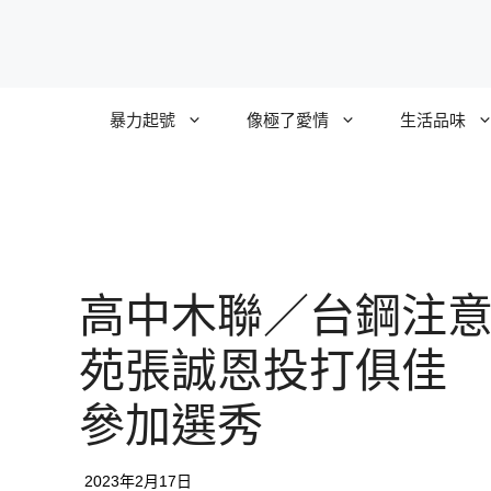
跳
至
主
要
暴力起號
像極了愛情
生活品味
內
容
高中木聯／台鋼注
苑張誠恩投打俱佳
參加選秀
2023年2月17日