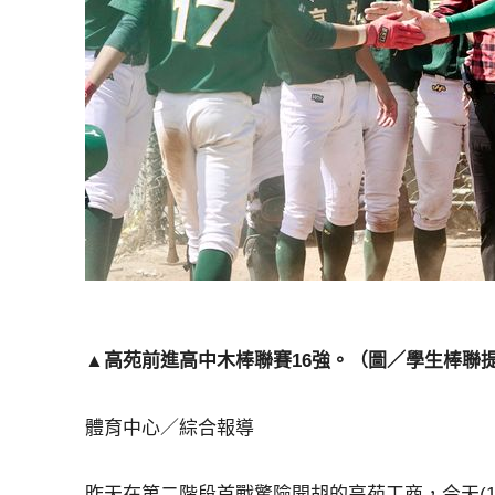
▲高苑前進高中木棒聯賽16強。（圖／學生棒聯
體育中心／綜合報導
昨天在第二階段首戰驚險開胡的高苑工商，今天(