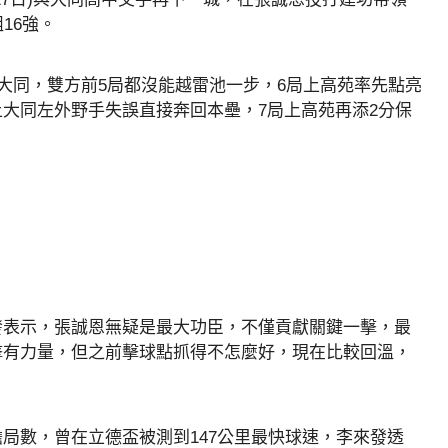
16強。
上大同，雙方前5局都沒能越雷池一步，6局上高苑率先點亮
大同左外野手失誤直接奔回本壘，7局上高苑再添2分保
發表示，張誠恩無疑是最大功臣，不僅貢獻關鍵一擊，最
擊有力量，但之前擊球點抓得不怎麼好，現在比較回溫，
局數，曾在立德盃被測到147公里最快球速，李來發透