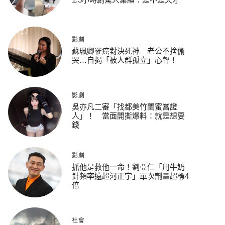
影劇
蘇珮卿罹癌對決死神 老公不捨偷
哭…自揭「被人群孤立」心聲！
影劇
吳亦凡二審「找都美竹閨蜜當證
人」！ 當面開撕爆料：就是想要
錢
影劇
抓他是救他一命！劉亞仁「用牛奶
針頻率遠超河正宇」單次劑量超標4
倍
社會