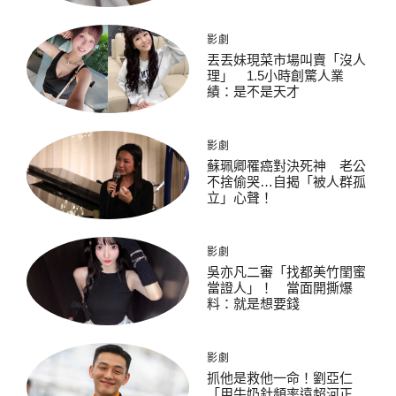
影劇
丟丟妹現菜市場叫賣「沒人
理」 1.5小時創驚人業
績：是不是天才
影劇
蘇珮卿罹癌對決死神 老公
不捨偷哭…自揭「被人群孤
立」心聲！
影劇
吳亦凡二審「找都美竹閨蜜
當證人」！ 當面開撕爆
料：就是想要錢
影劇
抓他是救他一命！劉亞仁
「用牛奶針頻率遠超河正