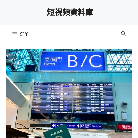
跳
短視頻資料庫
至
主
要
選單
內
容