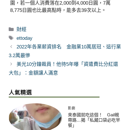
圍，若一個人消費落在2,000到4,000日圓，7萬
8,775日圓也比最高點時，能多去39次以上。
分
財經
類
標
ettoday
籤
2022年各業薪資排名 金融業10萬居冠、這行業
3.2萬最慘
美光10分鐘裁員！他待5年曝「資遣費比分紅還
大包」：金額讓人滿意
人氣精選
影劇
來泰國就吃這個！ Gail親
帶路…揭「私藏口袋必吃早
餐」