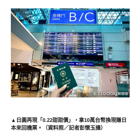
▲日圓再現「0.22甜甜價」，拿10萬台幣換現賺日
本來回機票。（資料照／記者彭懷玉攝）