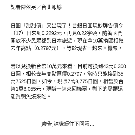
記者陳依旻／台北報導
日圓「甜甜價」又出現了！台銀日圓現鈔牌告價今
（17）日來到0.2292元，再見0.22字頭，隨著國門
開放不少民眾都到日本旅遊，現在拿10萬換匯相較
去年高點（0.2797元），等於現省一趟來回機票。
若以兌換新台幣10萬元來看，目前可換到43萬6,300
日圓，相較去年高點匯價0.2797，當時只能換到35
萬7525日圓，如今，現賺7萬8,775日圓，相當於台
幣1萬8,055元，現賺一趟來回機票，剩下的零頭還
能買鯛魚燒來吃。
[廣告]請繼續往下閱讀…