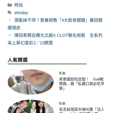
分
時尚
類
標
ettoday
籤
頭髮掉不停？營養師教「4大飲食關鍵」養回健
康頭皮
陳冠希親自曝光北臉X CLOT聯名拖鞋 全系列
染上夢幻雲彩2／23開賣
人氣精選
影劇
來泰國就吃這個！ Gail親
帶路…揭「私藏口袋必吃早
餐」
影劇
丟丟妹現菜市場叫賣「沒人