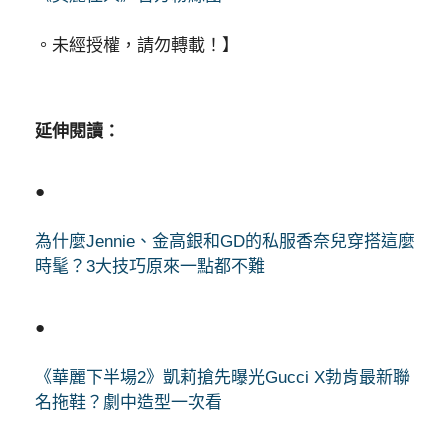
。未經授權，請勿轉載！】
延伸閱讀：
●
為什麼Jennie、金高銀和GD的私服香奈兒穿搭這麼
時髦？3大技巧原來一點都不難
●
《華麗下半場2》凱莉搶先曝光Gucci X勃肯最新聯
名拖鞋？劇中造型一次看