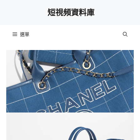
跳
短視頻資料庫
至
主
要
選單
內
容