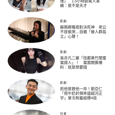
理」 1.5小時創驚人業
績：是不是天才
影劇
蘇珮卿罹癌對決死神 老公
不捨偷哭…自揭「被人群孤
立」心聲！
影劇
吳亦凡二審「找都美竹閨蜜
當證人」！ 當面開撕爆
料：就是想要錢
影劇
抓他是救他一命！劉亞仁
「用牛奶針頻率遠超河正
宇」單次劑量超標4倍
社會