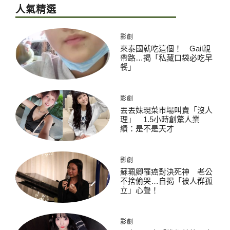
人氣精選
影劇
來泰國就吃這個！ Gail親
帶路…揭「私藏口袋必吃早
餐」
影劇
丟丟妹現菜市場叫賣「沒人
理」 1.5小時創驚人業
績：是不是天才
影劇
蘇珮卿罹癌對決死神 老公
不捨偷哭…自揭「被人群孤
立」心聲！
影劇