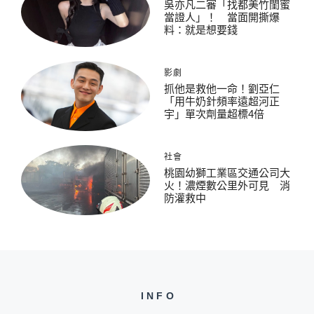
吳亦凡二審「找都美竹閨蜜
當證人」！ 當面開撕爆
料：就是想要錢
影劇
抓他是救他一命！劉亞仁
「用牛奶針頻率遠超河正
宇」單次劑量超標4倍
社會
桃園幼獅工業區交通公司大
火！濃煙數公里外可見 消
防灌救中
INFO