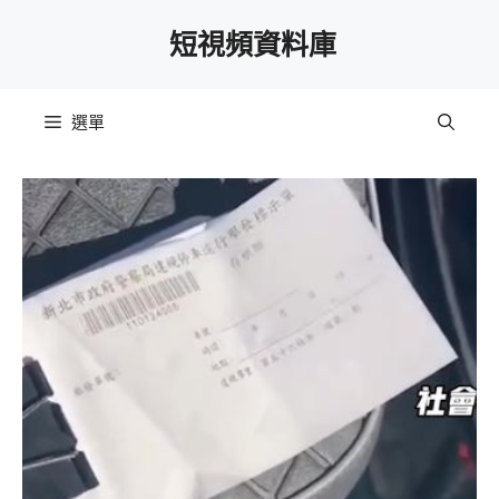
跳
短視頻資料庫
至
主
要
選單
內
容