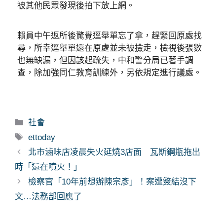
被其他民眾發現後拍下放上網。
賴員中午返所後驚覺逕舉單忘了拿，趕緊回原處找
尋，所幸逕舉單還在原處並未被撿走，檢視後張數
也無缺漏，但因該起疏失，中和警分局已著手調
查，除加強同仁教育訓練外，另依規定進行議處。
分
社會
類
標
ettoday
籤
北市滷味店凌晨失火延燒3店面 瓦斯鋼瓶拖出
時「還在噴火！」
檢察官「10年前想辦陳宗彥」！案遭簽結沒下
文…法務部回應了