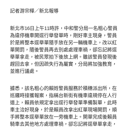
記者游宗樺／新北報導
新北市16日上午11時許，中和警分局一名粗心警員
為違停機車開逕行舉發單時，剛好車主現身，警員
於是將整本逕舉單隨手放在另一輛機車上，改以紅
單開罰，隨後警員再去別處處理車禍，卻忘記將逕
舉單拿走，被民眾拍下後放上網。雖該警員發現後
趕回去拿，但因疏失行為屬實，分局將加強教育，
並進行議處。
據悉，該名粗心的賴姓警員服務於積穗派出所，在
巡邏時接獲報案，指稱台新街有機車違規停在人行
道上，賴員依規定拿出逕行舉發單準備製單，此時
車主洽好現身，於是賴員改拿出紅單現場開罰，順
手將整本逕舉單放在一旁機車上。開單完成後賴員
騎車去其他地方處理車禍，卻忘記將逕舉單拿走，