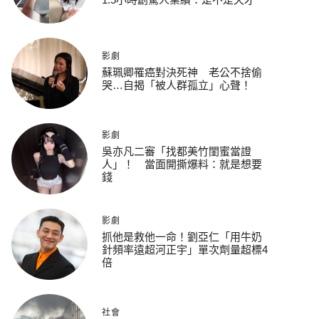
影劇
蘇珮卿罹癌對決死神 老公不捨偷
哭…自揭「被人群孤立」心聲！
影劇
吳亦凡二審「找都美竹閨蜜當證
人」！ 當面開撕爆料：就是想要
錢
影劇
抓他是救他一命！劉亞仁「用牛奶
針頻率遠超河正宇」單次劑量超標4
倍
社會