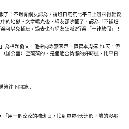
連假了！不過有網友認為，補班日氣氛比平日上班來得輕鬆
像中的地獄。文章曝光後，網友卻吵翻了，認為「不補班
業可以免補班，過去也有網友狂喊2行業「一律放假」！
吧」為標題發文，他逆向思索表示，儘管本周連上6天，但
，（辦公室）空蕩蕩的，是個適合偷懶的好時機，比平日
請繼續往下閱讀…
，「用一個涼涼的補班日，換到爽爽4天連假，壞的沒那