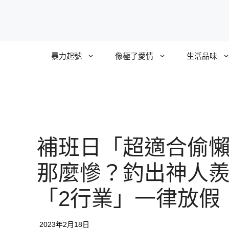
跳
至
主
要
暴力起號
像極了愛情
生活品味
內
容
補班日「超適合偷
那麼慘？釣出神人
「2行業」一律放假
2023年2月18日