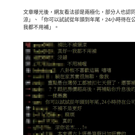
文章曝光後，網友看法卻是兩極化，部分人也認
涼」、「你可以試試從年頭到年尾，24小時待在
我都不用補」。