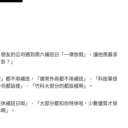
，朋友的公司遇到周六補班日「一律放假」，讓他羨慕求
有卦？」
業」都不用補班，「通常外商都不用補班」、「科技業很
公司都這樣」、「竹科大部分的都這樣啊」。
來休補班日呦」、「大部分都扣你特休啦，少數優質才保
休啊」。