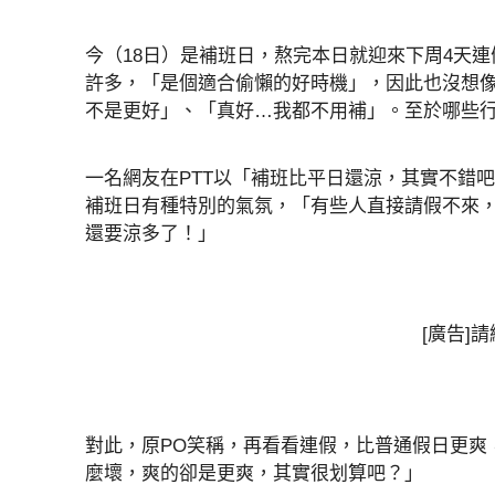
今（18日）是補班日，熬完本日就迎來下周4天
許多，「是個適合偷懶的好時機」，因此也沒想
不是更好」、「真好…我都不用補」。至於哪些行
一名網友在PTT以「補班比平日還涼，其實不錯
補班日有種特別的氣氛，「有些人直接請假不來
還要涼多了！」
[廣告]
對此，原PO笑稱，再看看連假，比普通假日更爽
麼壞，爽的卻是更爽，其實很划算吧？」