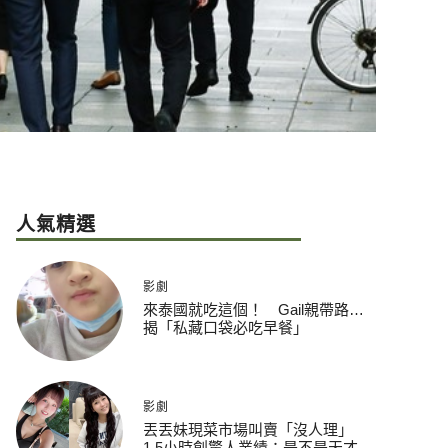
人氣精選
影劇
來泰國就吃這個！ Gail親帶路…
揭「私藏口袋必吃早餐」
影劇
丟丟妹現菜市場叫賣「沒人理」
1.5小時創驚人業績：是不是天才