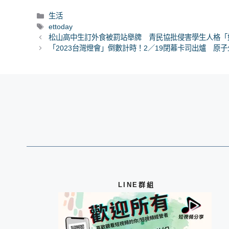
分
生活
類
標
ettoday
籤
松山高中生訂外食被罰站舉牌 青民協批侵害學生人格「
「2023台灣燈會」倒數計時！2／19閉幕卡司出爐 原子少
LINE群組