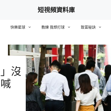
短視頻資料庫
快樂星球
教練 我想打球
致富秘訣
懶」沒
羨喊