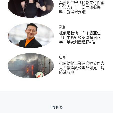
吳亦凡二審「找都美竹閨蜜
當證人」！ 當面開撕爆
料：就是想要錢
影劇
抓他是救他一命！劉亞仁
「用牛奶針頻率遠超河正
宇」單次劑量超標4倍
社會
桃園幼獅工業區交通公司大
火！濃煙數公里外可見 消
防灌救中
INFO