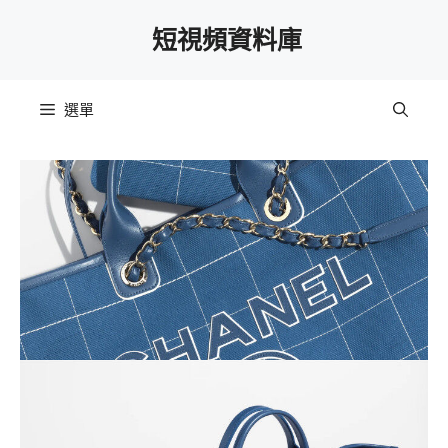
跳
短視頻資料庫
至
主
要
選單
內
容