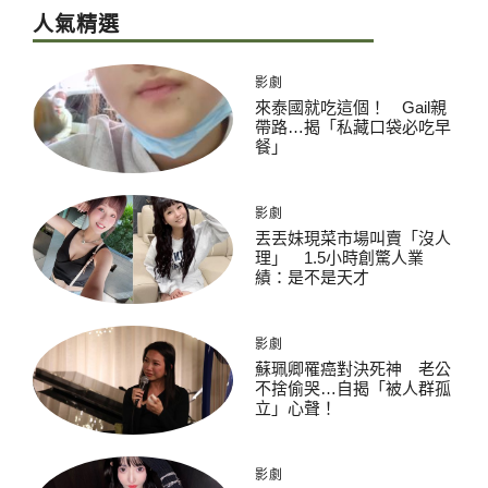
人氣精選
影劇
來泰國就吃這個！ Gail親
帶路…揭「私藏口袋必吃早
餐」
影劇
丟丟妹現菜市場叫賣「沒人
理」 1.5小時創驚人業
績：是不是天才
影劇
蘇珮卿罹癌對決死神 老公
不捨偷哭…自揭「被人群孤
立」心聲！
影劇