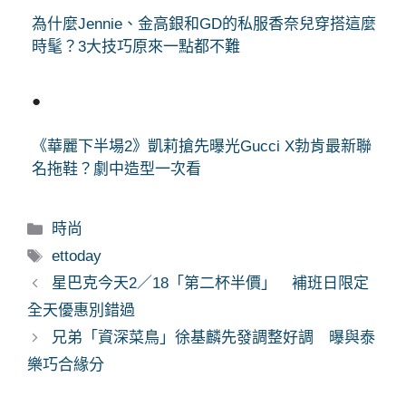
為什麼Jennie、金高銀和GD的私服香奈兒穿搭這麼
時髦？3大技巧原來一點都不難
●
《華麗下半場2》凱莉搶先曝光Gucci X勃肯最新聯
名拖鞋？劇中造型一次看
分
時尚
類
標
ettoday
籤
星巴克今天2／18「第二杯半價」 補班日限定
全天優惠別錯過
兄弟「資深菜鳥」徐基麟先發調整好調 曝與泰
樂巧合緣分