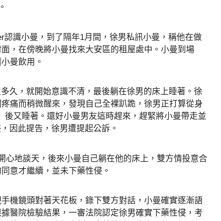
。
nder認識小曼，到了隔年1月間，徐男私訊小曼，稱他在做
封面，在傍晚將小曼找來大安區的租屋處中。小曼到場
讓小曼飲用。
沒多久，就開始意識不清，最後躺在徐男的床上睡著。徐
因疼痛而稍微醒來，發現自己全裸趴跪，徐男正打算從身
y ass？」後又睡著。還好小曼男友這時趕來，趕緊將小曼帶走並
侵，因此提告，徐男遭提起公訴。
開心地談天，後來小曼自己躺在他的床上，雙方情投意合
的同意才繼續，並未下藥性侵。
現手機鏡頭對著天花板，錄下雙方對話，小曼確實逐漸語
另外再根據醫院檢驗結果，一審法院認定徐男確實下藥性侵，考