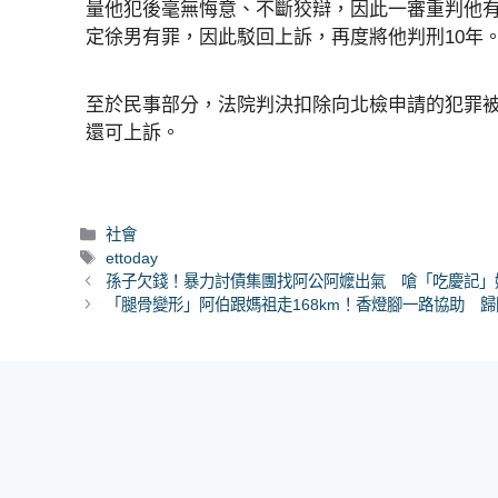
量他犯後毫無悔意、不斷狡辯，因此一審重判他有
定徐男有罪，因此駁回上訴，再度將他判刑10年
至於民事部分，法院判決扣除向北檢申請的犯罪被
還可上訴。
分
社會
類
標
ettoday
籤
孫子欠錢！暴力討債集團找阿公阿嬤出氣 嗆「吃慶記」
「腿骨變形」阿伯跟媽祖走168km！香燈腳一路協助 