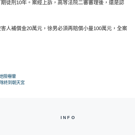
期徒刑10年。案經上訴，高等法院二審審理後，還是認
。
害人補償金20萬元，徐男必須再賠償小曼100萬元，全案
她險嚇暈
歸隊終到朝天宮
INFO