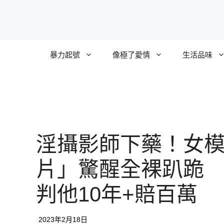
跳
至
主
要
暴力起號
像極了愛情
生活品味
內
容
淫攝影師下藥！女
片」驚醒全裸趴跪
判他10年+賠百萬
2023年2月18日