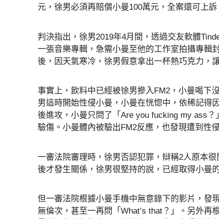
元，徐男必須再賠償小曼100萬元，全案還可上訴
判決指出，徐男2019年4月間，透過交友軟體Ti
一張音樂專輯，急需小曼至他的工作室拍攝專輯
後，因天氣寒冷，徐男假意拿出一杯熱巧克力，
事實上，飲料中已經被徐男摻入FM2，小曼喝下
男這時開始性侵小曼，小曼在恍惚中，依稀記得
後進攻，小曼只問了「Are you fucking m
驗傷。小曼體內被驗出FM2反應，也發現遭到性
一審法院審理時，徐男否認犯罪，辯稱2人原本很
後才發生關係，徐男很堅持的說，已經取得小曼
但一審法院根據小曼手機中無意錄下的影片，發
無倫次，甚至一再問「What’s that？」。