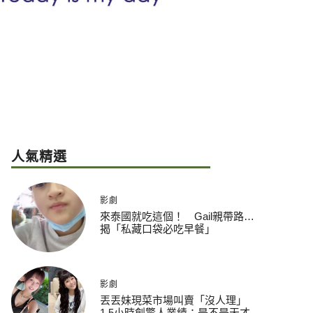
人氣精選
影劇
來泰國就吃這個！ Gail親帶路…
揭「私藏口袋必吃早餐」
影劇
丟丟妹現菜市場叫賣「沒人理」
1.5小時創驚人業績：是不是天才