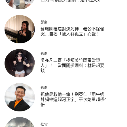
影劇
蘇珮卿罹癌對決死神 老公不捨偷
哭…自揭「被人群孤立」心聲！
影劇
吳亦凡二審「找都美竹閨蜜當證
人」！ 當面開撕爆料：就是想要
錢
影劇
抓他是救他一命！劉亞仁「用牛奶
針頻率遠超河正宇」單次劑量超標4
倍
社會