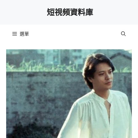
跳
短視頻資料庫
至
主
要
選單
內
容