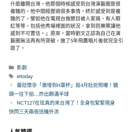
什麼離開台灣，他那個時候感受到台灣演藝圈是很
複雜的，他中間經歷過很多事情，終於感受到是複
雜的了，譬如他在電視台做節目被人家搞、有人眼
紅等等，包括他秀場裡面的狀況，拿到芭樂票讓他
感到不可置信。」原來，當時劉文正認為自己在演
藝圈無法再有所突破，做了5年飛鷹唱片後就完全引
退了。
分
影劇
類
標
ettoday
籤
蕾菈懷孕「激增到H罩杯」挺4月肚近照曝！鏡
頭一往下拍…炸出飽滿半球
NCT127在玹真的來台灣了！全身包緊緊現身
快閃三天兩夜班機外流
人氣精選