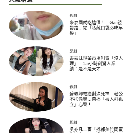
影劇
來泰國就吃這個！ Gail親
帶路…揭「私藏口袋必吃早
餐」
影劇
丟丟妹現菜市場叫賣「沒人
理」 1.5小時創驚人業
績：是不是天才
影劇
蘇珮卿罹癌對決死神 老公
不捨偷哭…自揭「被人群孤
立」心聲！
影劇
吳亦凡二審「找都美竹閨蜜