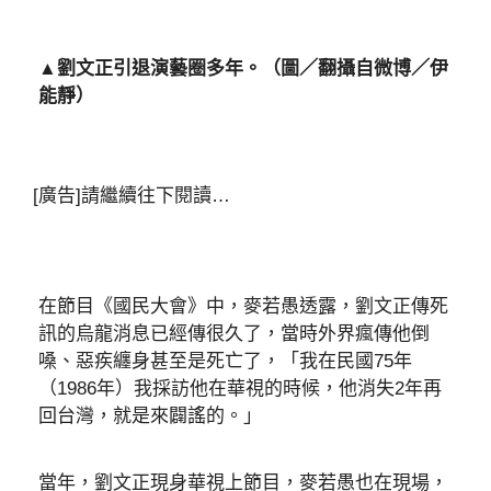
▲劉文正引退演藝圈多年。（圖／翻攝自微博／伊
能靜）
[廣告]請繼續往下閱讀…
在節目《國民大會》中，麥若愚透露，劉文正傳死
訊的烏龍消息已經傳很久了，當時外界瘋傳他倒
嗓、惡疾纏身甚至是死亡了，「我在民國75年
（1986年）我採訪他在華視的時候，他消失2年再
回台灣，就是來闢謠的。」
當年，劉文正現身華視上節目，麥若愚也在現場，