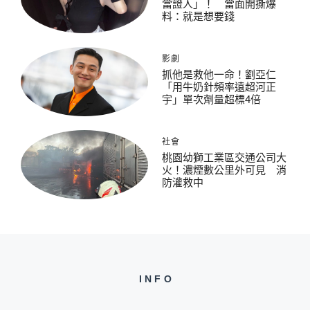
當證人」！ 當面開撕爆
料：就是想要錢
影劇
抓他是救他一命！劉亞仁
「用牛奶針頻率遠超河正
宇」單次劑量超標4倍
社會
桃園幼獅工業區交通公司大
火！濃煙數公里外可見 消
防灌救中
INFO