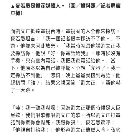
▲麥若愚是資深媒體人。（圖／資料照／記者周宸
亘攝）
而劉文正抵達電視台時，電視圈的人全都來採訪，
麥若愚坦言：「我一個記者根本採訪不了他。」不
過，他並未因此放棄，「我當時就跟他講劉文正我
要採訪你，他說『好，你電話給我』，那時候沒有
手機、只有室內電話，我把我家電話給他。」當
下，他原本以為自己被呼巄、心想「完蛋了，我一
定採訪不到他」，怎料，晚上爸爸就接到電話，他
起初問「誰？」結果父親回答「劉文正」，讓他嚇
了一大跳。
「哇！我一聽我嚇壞！因為劉文正那個時候是大巨
星欸，我們唱歌都唱劉文正的歌，所以劉文正打電
話到你家你會嚇死、我跟你講！」麥若愚驚呼：
「他親自打給我！」他形容劉文正雖然大牌，私底