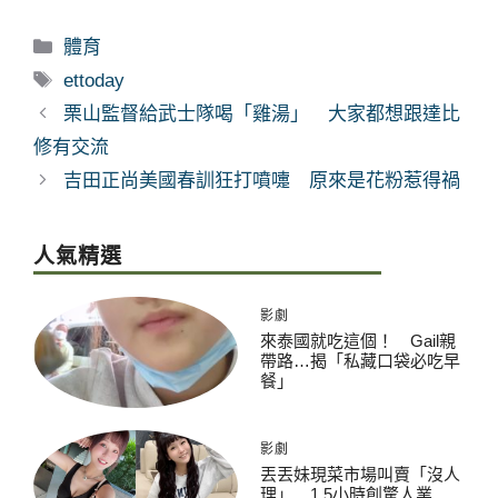
分
體育
類
標
ettoday
籤
栗山監督給武士隊喝「雞湯」 大家都想跟達比
修有交流
吉田正尚美國春訓狂打噴嚏 原來是花粉惹得禍
人氣精選
影劇
來泰國就吃這個！ Gail親
帶路…揭「私藏口袋必吃早
餐」
影劇
丟丟妹現菜市場叫賣「沒人
理」 1.5小時創驚人業