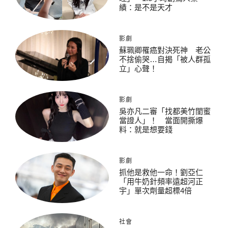
績：是不是天才
影劇
蘇珮卿罹癌對決死神 老公
不捨偷哭…自揭「被人群孤
立」心聲！
影劇
吳亦凡二審「找都美竹閨蜜
當證人」！ 當面開撕爆
料：就是想要錢
影劇
抓他是救他一命！劉亞仁
「用牛奶針頻率遠超河正
宇」單次劑量超標4倍
社會