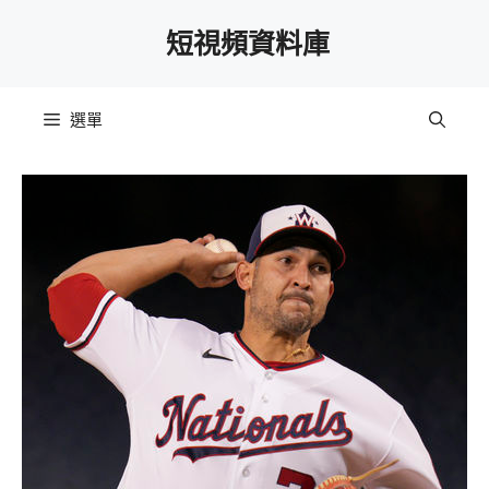
跳
短視頻資料庫
至
主
要
選單
內
容