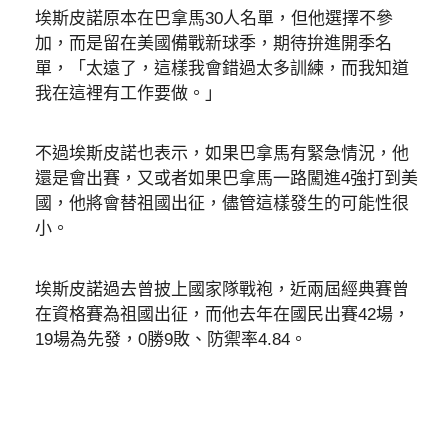
埃斯皮諾原本在巴拿馬30人名單，但他選擇不參
加，而是留在美國備戰新球季，期待拚進開季名
單，「太遠了，這樣我會錯過太多訓練，而我知道
我在這裡有工作要做。」
不過埃斯皮諾也表示，如果巴拿馬有緊急情況，他
還是會出賽，又或者如果巴拿馬一路闖進4強打到美
國，他將會替祖國出征，儘管這樣發生的可能性很
小。
埃斯皮諾過去曾披上國家隊戰袍，近兩屆經典賽曾
在資格賽為祖國出征，而他去年在國民出賽42場，
19場為先發，0勝9敗、防禦率4.84。