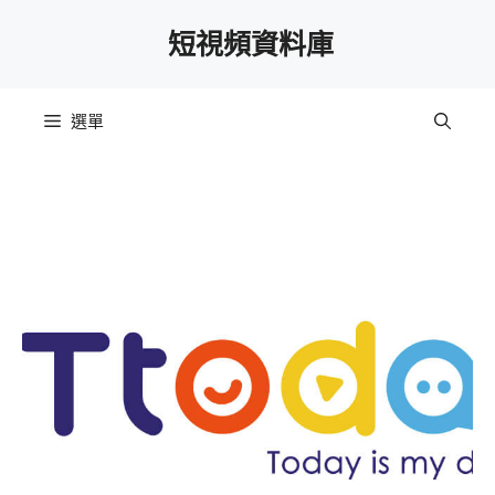
跳
短視頻資料庫
至
主
要
選單
內
容