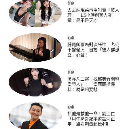
影劇
丟丟妹現菜市場叫賣「沒人
理」 1.5小時創驚人業
績：是不是天才
影劇
蘇珮卿罹癌對決死神 老公
不捨偷哭…自揭「被人群孤
立」心聲！
影劇
吳亦凡二審「找都美竹閨蜜
當證人」！ 當面開撕爆
料：就是想要錢
影劇
抓他是救他一命！劉亞仁
「用牛奶針頻率遠超河正
宇」單次劑量超標4倍