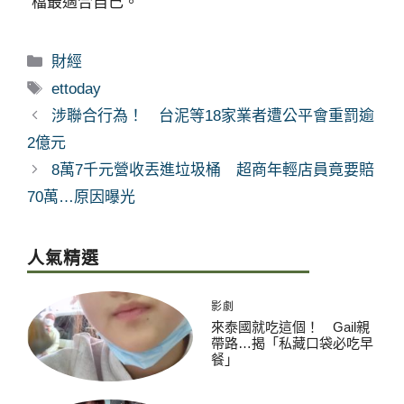
檔最適合自己。
分
財經
類
標
ettoday
籤
涉聯合行為！ 台泥等18家業者遭公平會重罰逾
2億元
8萬7千元營收丟進垃圾桶 超商年輕店員竟要賠
70萬…原因曝光
人氣精選
影劇
來泰國就吃這個！ Gail親
帶路…揭「私藏口袋必吃早
餐」