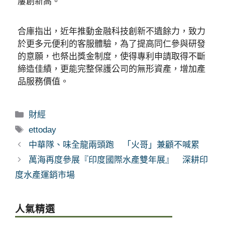
屢創新高。
合庫指出，近年推動金融科技創新不遺餘力，致力
於更多元便利的客服體驗，為了提高同仁參與研發
的意願，也祭出獎金制度，使得專利申請取得不斷
締造佳績，更能完整保護公司的無形資產，增加產
品服務價值。
分
財經
類
標
ettoday
籤
中華隊、味全龍兩頭跑 「火哥」兼顧不喊累
萬海再度參展『印度國際水產雙年展』 深耕印
度水產運銷市場
人氣精選