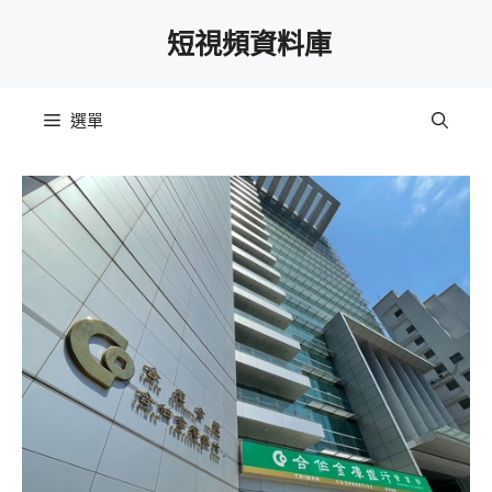
跳
短視頻資料庫
至
主
要
選單
內
容