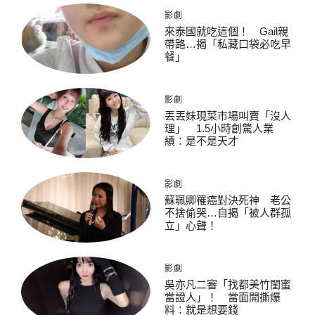
影劇
來泰國就吃這個！ Gail親
帶路…揭「私藏口袋必吃早
餐」
影劇
丟丟妹現菜市場叫賣「沒人
理」 1.5小時創驚人業
績：是不是天才
影劇
蘇珮卿罹癌對決死神 老公
不捨偷哭…自揭「被人群孤
立」心聲！
影劇
吳亦凡二審「找都美竹閨蜜
當證人」！ 當面開撕爆
料：就是想要錢