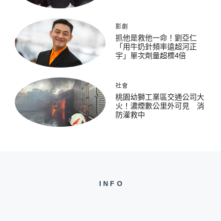
影劇
抓他是救他一命！劉亞仁
「用牛奶針頻率遠超河正
宇」單次劑量超標4倍
社會
桃園幼獅工業區交通公司大
火！濃煙數公里外可見 消
防灌救中
INFO