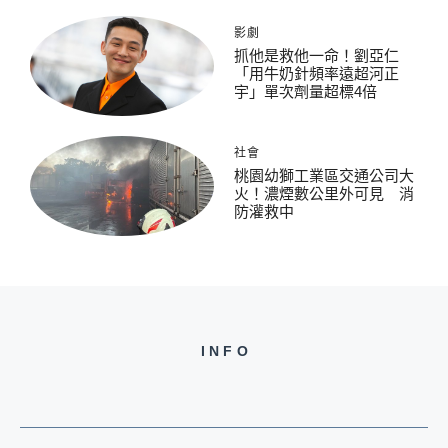
影劇
抓他是救他一命！劉亞仁
「用牛奶針頻率遠超河正
宇」單次劑量超標4倍
社會
桃園幼獅工業區交通公司大
火！濃煙數公里外可見 消
防灌救中
INFO