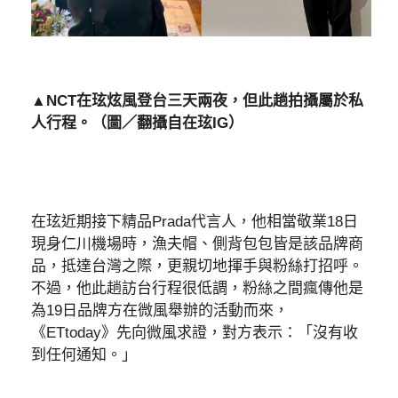
▲NCT在玹炫風登台三天兩夜，但此趟拍攝屬於私
人行程。（圖／翻攝自在玹IG）
在玹近期接下精品Prada代言人，他相當敬業18日
現身仁川機場時，漁夫帽、側背包包皆是該品牌商
品，抵達台灣之際，更親切地揮手與粉絲打招呼。
不過，他此趟訪台行程很低調，粉絲之間瘋傳他是
為19日品牌方在微風舉辦的活動而來，
《ETtoday》先向微風求證，對方表示：「沒有收
到任何通知。」