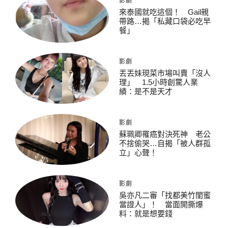
影劇
來泰國就吃這個！ Gail親
帶路…揭「私藏口袋必吃早
餐」
影劇
丟丟妹現菜市場叫賣「沒人
理」 1.5小時創驚人業
績：是不是天才
影劇
蘇珮卿罹癌對決死神 老公
不捨偷哭…自揭「被人群孤
立」心聲！
影劇
吳亦凡二審「找都美竹閨蜜
當證人」！ 當面開撕爆
料：就是想要錢