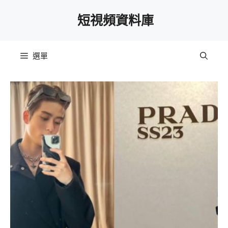
跳
短視頻資料庫
至
主
要
選單
內
容