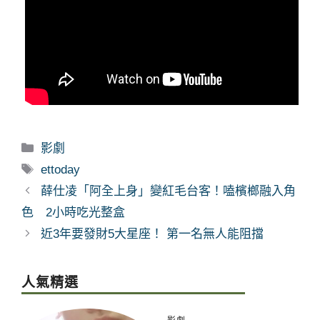
分
影劇
類
標
ettoday
籤
薛仕凌「阿全上身」變紅毛台客！嗑檳榔融入角
色 2小時吃光整盒
近3年要發財5大星座！ 第一名無人能阻擋
人氣精選