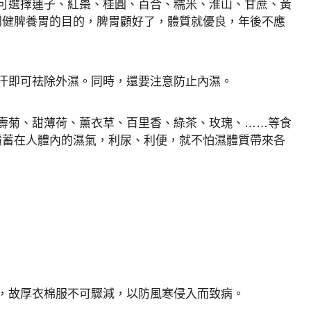
可選擇蓮子、紅棗、桂圓、百合、糯米、淮山、甘蔗、黃
到健脾養胃的目的，脾胃顧好了，體質就優良，年後不應
汗即可祛除外濕。同時，還要注意防止內濕。
壽菊、甜薄荷、薰衣草、百里香、綠茶、玫瑰、……等食
積蓄在人體內的濕氣，利尿、利便，就不怕濕體質帶來各
，故厚衣棉服不可驟減，以防風寒侵入而致病。