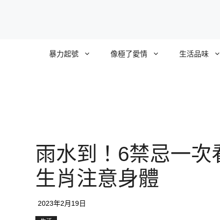
跳
至
主
要
暴力起號
像極了愛情
生活品味
內
容
雨水到！6禁忌一次
生肖注意身體
2023年2月19日