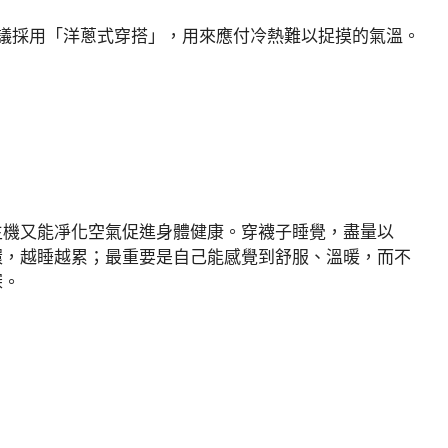
議採用「洋蔥式穿搭」，用來應付冷熱難以捉摸的氣溫。
生機又能凈化空氣促進身體健康。穿襪子睡覺，盡量以
環，越睡越累；最重要是自己能感覺到舒服、溫暖，而不
深。