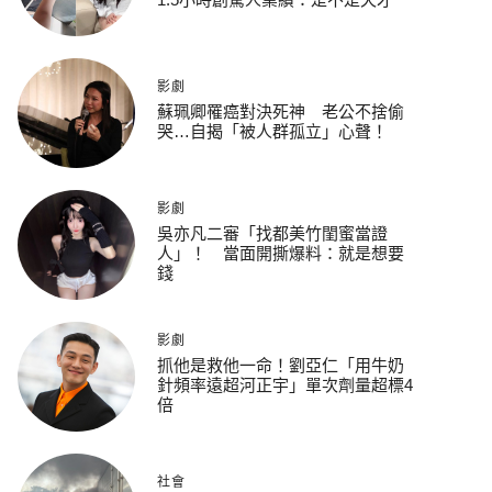
影劇
蘇珮卿罹癌對決死神 老公不捨偷
哭…自揭「被人群孤立」心聲！
影劇
吳亦凡二審「找都美竹閨蜜當證
人」！ 當面開撕爆料：就是想要
錢
影劇
抓他是救他一命！劉亞仁「用牛奶
針頻率遠超河正宇」單次劑量超標4
倍
社會