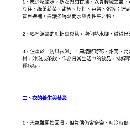
1、應少吃酸味，多吃微甜甘潤，以養脾臟之氣，
豆芽、綠葉蔬菜、甜椒、枇杷、芭樂、粥等；達
盲目進補，建議多喝溫開水與食性平之物。
2、喝杯溫熱的紅糖薑棗茶，泡個熱水腳，微微出
3、注重於「防風祛濕」，建議將菊花、甜菊、萬
材，沖泡成茶飲，作為日常生活中的飲品，排解
種病症。
二、衣的養生與禁忌
1、天氣雖開始回暖，但氣候仍會多變，時冷時熱