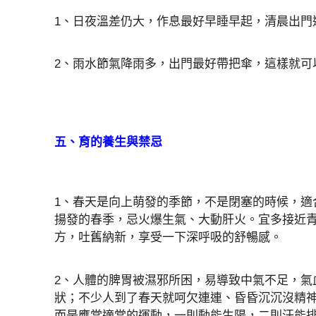
1、日夜溫差仍大，作息最好早睡早起，清晨出門
2、雨水節氣降雨多，出門最好帶把傘，這樣就可
五、育的養生與禁忌
1、春天是向上萌發的季節，不是閉塞的時候，適
揚發的春季，忌火爆生氣、大動肝火。宜多接近
方，吐舊納新，享受一下深呼吸的舒暢感。
2、人體的脾胃被濕邪所困，易導致中氣不足，氣
狀；不少人到了春天就呵欠連連、昏昏沉沉沒精
而是應當適當的運動，一則動能生陽，二則汗能