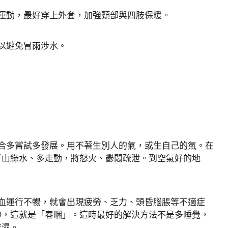
運動，最好穿上外套，加強頸部與四肢保暖。
以避免冒雨涉水。
合多嘗試多發展。用不著生別人的氣，或生自己的氣。在
青山綠水、多走動，將怒火、鬱悶疏泄。到空氣好的地
血運行不暢，就會出現疲勞、乏力、頭昏腦脹等不適症
神，這就是「春睏」。這時最好的解決方法不是多睡覺，
排濕。