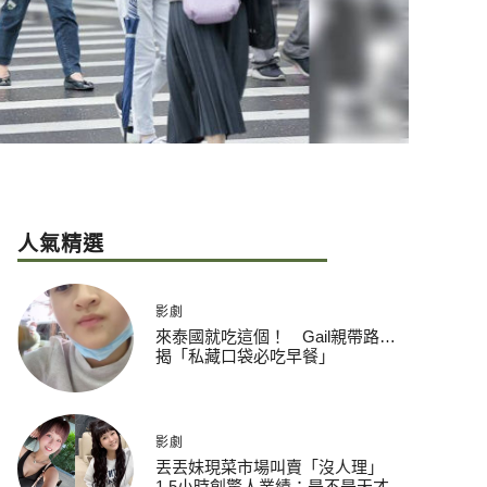
人氣精選
影劇
來泰國就吃這個！ Gail親帶路…
揭「私藏口袋必吃早餐」
影劇
丟丟妹現菜市場叫賣「沒人理」
1.5小時創驚人業績：是不是天才