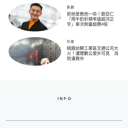
影劇
抓他是救他一命！劉亞仁
「用牛奶針頻率遠超河正
宇」單次劑量超標4倍
社會
桃園幼獅工業區交通公司大
火！濃煙數公里外可見 消
防灌救中
INFO