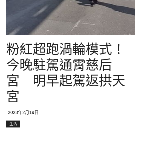
粉紅超跑渦輪模式！
今晚駐駕通霄慈后
宮 明早起駕返拱天
宮
2023年2月19日
生活