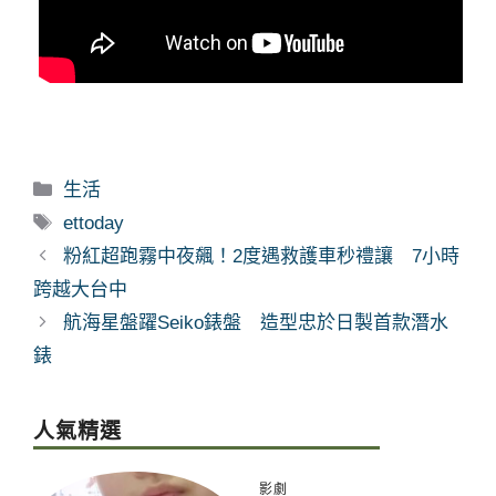
分
生活
類
標
ettoday
籤
粉紅超跑霧中夜飆！2度遇救護車秒禮讓 7小時
跨越大台中
航海星盤躍Seiko錶盤 造型忠於日製首款潛水
錶
人氣精選
影劇