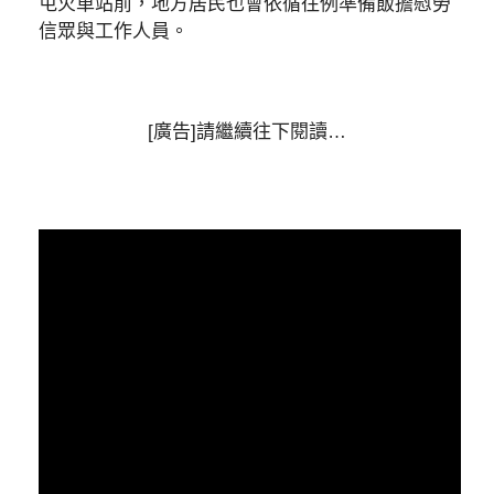
屯火車站前，地方居民也會依循往例準備飯擔慰勞
信眾與工作人員。
[廣告]請繼續往下閱讀…