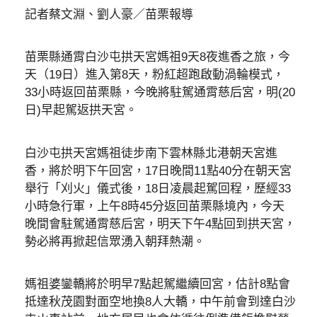
記者蔡文淵、劉人豪／苗栗報導
苗栗縣通霄白沙屯拱天宮媽祖9天8夜進香之旅，今
天（19日）進入第8天，粉紅超跑啟動渦輪模式，
33小時返回苗栗縣，今晚將駐駕通霄慈后宮，明(20
日)早起駕返拱天宮。
白沙屯拱天宮媽祖徒步南下雲林縣北港朝天宮進
香，將於明下午回宮，17日晚間11點40分在朝天宮
舉行「刈火」儀式後，18日凌晨起駕回程，歷經33
小時急行軍，上午8時45分返回苗栗縣境內，今天
晚間會駐駕通霄慈后宮，明天下午4點回到拱天宮，
勢必將再掀起信眾湧入朝拜熱潮。
媽祖婆鑾轎將於明早7點起駕繼續回宮，估計8點會
抵達秋茂園對面空地換8人大轎，中午前會到達白沙