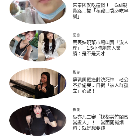
來泰國就吃這個！ Gail親
帶路…揭「私藏口袋必吃早
餐」
影劇
丟丟妹現菜市場叫賣「沒人
理」 1.5小時創驚人業
績：是不是天才
影劇
蘇珮卿罹癌對決死神 老公
不捨偷哭…自揭「被人群孤
立」心聲！
影劇
吳亦凡二審「找都美竹閨蜜
當證人」！ 當面開撕爆
料：就是想要錢