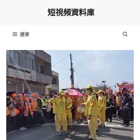
跳
短視頻資料庫
至
主
要
選單
內
容