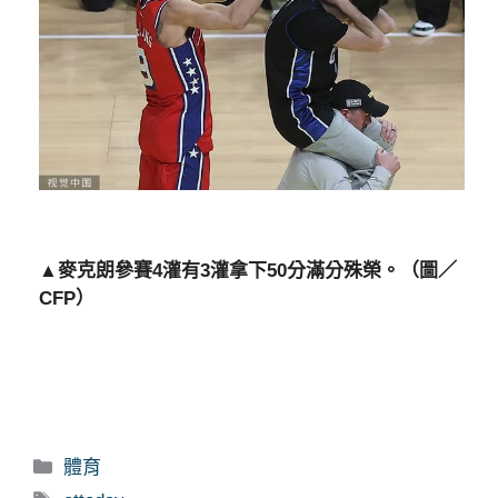
▲麥克朗參賽4灌有3灌拿下50分滿分殊榮。（圖／
CFP）
分
體育
類
標