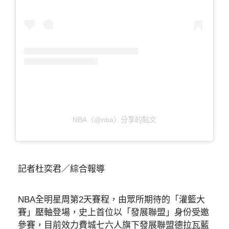
NBA（@nba）分享的貼文
記者杜奕君／綜合報導
NBA全明星周第2天賽程，由眾所期待的「灌籃大
賽」壓軸登場，史上首位以「發展聯盟」身份受邀
參賽，目前效力費城七六人旗下發展聯盟德拉瓦藍