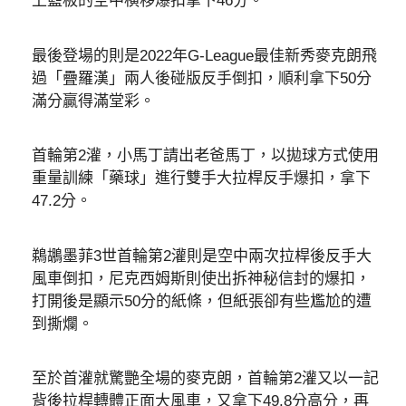
上籃板的空中橫移爆扣拿下46分。
最後登場的則是2022年G-League最佳新秀麥克朗飛
過「疊羅漢」兩人後碰版反手倒扣，順利拿下50分
滿分贏得滿堂彩。
首輪第2灌，小馬丁請出老爸馬丁，以拋球方式使用
重量訓練「藥球」進行雙手大拉桿反手爆扣，拿下
47.2分。
鵜鶘墨菲3世首輪第2灌則是空中兩次拉桿後反手大
風車倒扣，尼克西姆斯則使出拆神秘信封的爆扣，
打開後是顯示50分的紙條，但紙張卻有些尷尬的遭
到撕爛。
至於首灌就驚艷全場的麥克朗，首輪第2灌又以一記
背後拉桿轉體正面大風車，又拿下49.8分高分，再