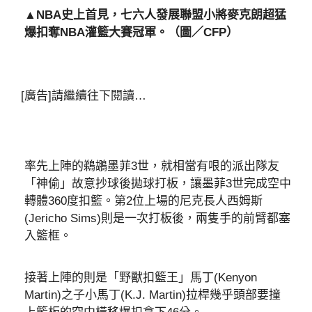
▲NBA史上首見，七六人發展聯盟小將麥克朗超猛
爆扣奪NBA灌籃大賽冠軍。（圖／CFP）
[廣告]請繼續往下閱讀…
率先上陣的鵜鶘墨菲3世，就相當有哏的派出隊友
「神偷」故意抄球後拋球打板，讓墨菲3世完成空中
轉體360度扣籃。第2位上場的尼克長人西姆斯
(Jericho Sims)則是一次打板後，兩隻手的前臂都塞
入籃框。
接著上陣的則是「野獸扣籃王」馬丁(Kenyon
Martin)之子小馬丁(K.J. Martin)拉桿幾乎頭部要撞