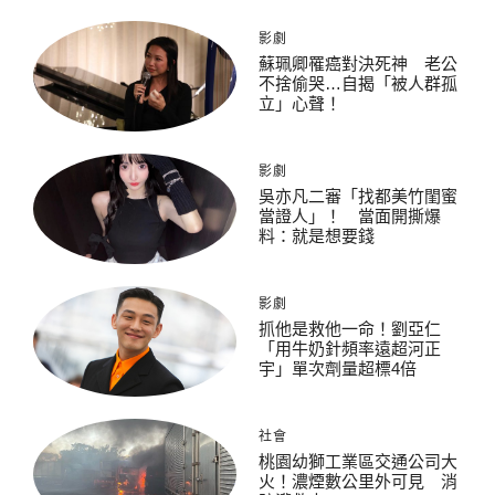
影劇
蘇珮卿罹癌對決死神 老公
不捨偷哭…自揭「被人群孤
立」心聲！
影劇
吳亦凡二審「找都美竹閨蜜
當證人」！ 當面開撕爆
料：就是想要錢
影劇
抓他是救他一命！劉亞仁
「用牛奶針頻率遠超河正
宇」單次劑量超標4倍
社會
桃園幼獅工業區交通公司大
火！濃煙數公里外可見 消