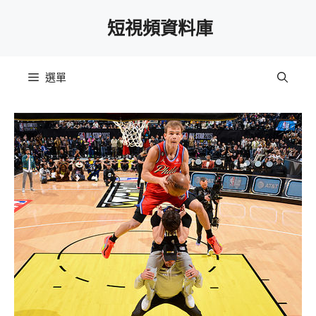
跳
短視頻資料庫
至
主
要
選單
內
容