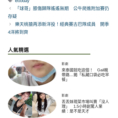
ettoday
籤
「球哥」膝傷歸隊遙遙無期 公牛爬進附加賽仍
存疑
樂天桃猿再添新洋投！經典賽古巴隊成員 開季
4洋將到齊
人氣精選
影劇
來泰國就吃這個！ Gail親
帶路…揭「私藏口袋必吃早
餐」
影劇
丟丟妹現菜市場叫賣「沒人
理」 1.5小時創驚人業
績：是不是天才