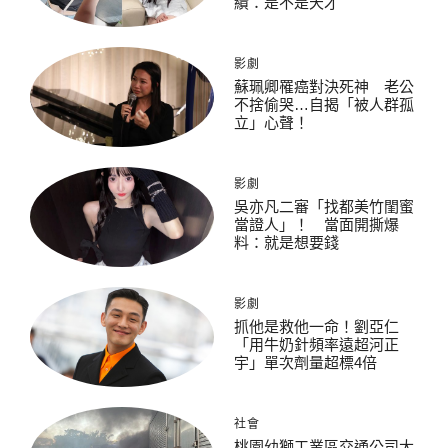
績：是不是天才
影劇
蘇珮卿罹癌對決死神 老公
不捨偷哭…自揭「被人群孤
立」心聲！
影劇
吳亦凡二審「找都美竹閨蜜
當證人」！ 當面開撕爆
料：就是想要錢
影劇
抓他是救他一命！劉亞仁
「用牛奶針頻率遠超河正
宇」單次劑量超標4倍
社會
桃園幼獅工業區交通公司大