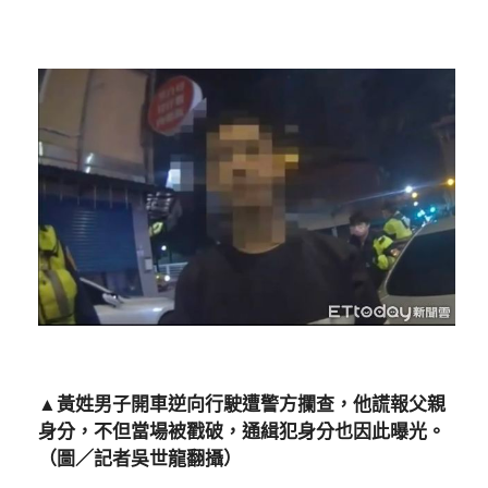
▲黃姓男子開車逆向行駛遭警方攔查，他謊報父親
身分，不但當場被戳破，通緝犯身分也因此曝光。
（圖／記者吳世龍翻攝）