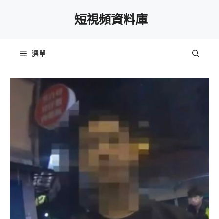
跳
短視頻資料庫
至
主
要
選單
內
容