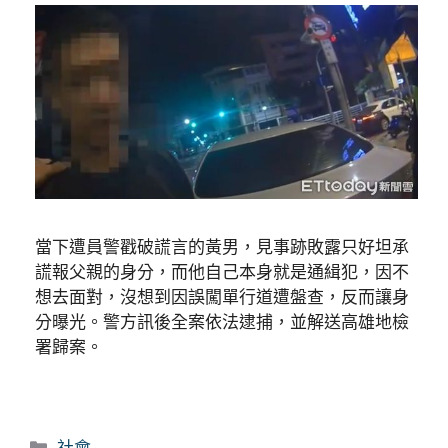
當下遭員警戳破謊言的黃男，見事跡敗露只好坦承
謊報父親的身分，而他自己本身就是通緝犯，因不
想去面對，沒想到因誤闖單行道遭盤查，反而讓身
分曝光。警方訊後全案依法逮捕，並解送高雄地檢
署歸案。
分