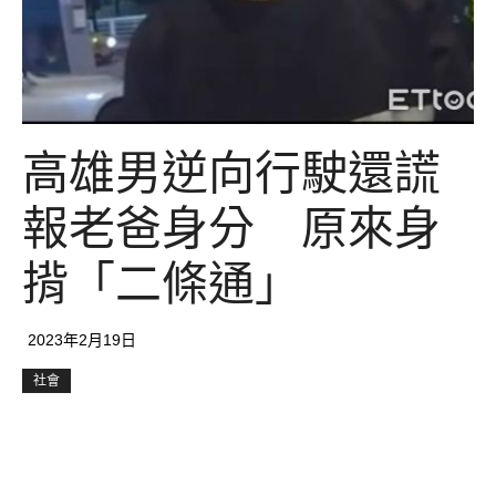
高雄男逆向行駛還謊
報老爸身分 原來身
揹「二條通」
2023年2月19日
社會