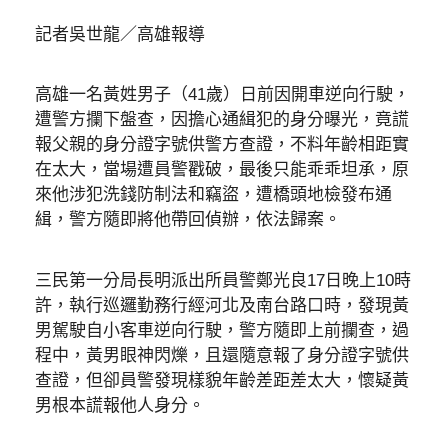
記者吳世龍／高雄報導
高雄一名黃姓男子（41歲）日前因開車逆向行駛，
遭警方攔下盤查，因擔心通緝犯的身分曝光，竟謊
報父親的身分證字號供警方查證，不料年齡相距實
在太大，當場遭員警戳破，最後只能乖乖坦承，原
來他涉犯洗錢防制法和竊盜，遭橋頭地檢發布通
緝，警方隨即將他帶回偵辦，依法歸案。
三民第一分局長明派出所員警鄭光良17日晚上10時
許，執行巡邏勤務行經河北及南台路口時，發現黃
男駕駛自小客車逆向行駛，警方隨即上前攔查，過
程中，黃男眼神閃爍，且還隨意報了身分證字號供
查證，但卻員警發現樣貌年齡差距差太大，懷疑黃
男根本謊報他人身分。