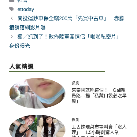
社會
類
標
ettoday
籤
南投運鈔車保全竊200萬「先買中古車」 赤腳
狼狽落網影片曝
獨／抓到了！散佈陸軍團情侶「啪啪私密片」
身份曝光
人氣精選
影劇
來泰國就吃這個！ Gail親
帶路…揭「私藏口袋必吃早
餐」
影劇
丟丟妹現菜市場叫賣「沒人
理」 1.5小時創驚人業